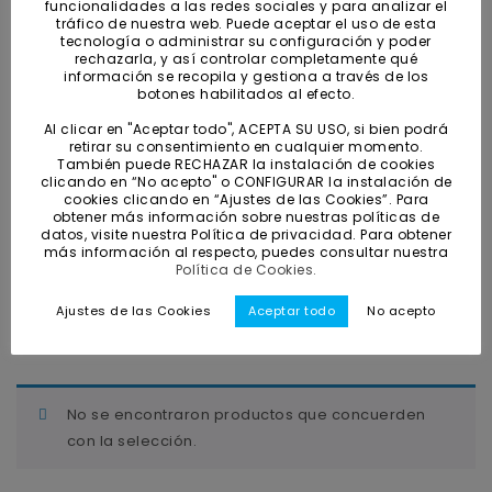
Nasas y Reteles
funcionalidades a las redes sociales y para analizar el
Nasas Y Reteles
tráfico de nuestra web. Puede aceptar el uso de esta
tecnología o administrar su configuración y poder
Patos – Barcas – Sondas
Patos - Barcas - Sondas
rechazarla, y así controlar completamente qué
información se recopila y gestiona a través de los
Linternas
Linternas
botones habilitados al efecto.
Equipos De Pesca
Al clicar en "Aceptar todo", ACEPTA SU USO, si bien podrá
Equipos de pesca
retirar su consentimiento en cualquier momento.
Sacaderas
También puede RECHAZAR la instalación de cookies
Sacaderas
Gafas Polarizadas
clicando en “No acepto" o CONFIGURAR la instalación de
cookies clicando en “Ajustes de las Cookies”. Para
Feeder
obtener más información sobre nuestras políticas de
Gafas polarizadas
datos, visite nuestra Política de privacidad. Para obtener
Ofertas
más información al respecto, puedes consultar nuestra
Feeder
Política de Cookies.
Ofertas
Ajustes de las Cookies
Aceptar todo
No acepto
RESETEAR FILTROS
No se encontraron productos que concuerden
con la selección.