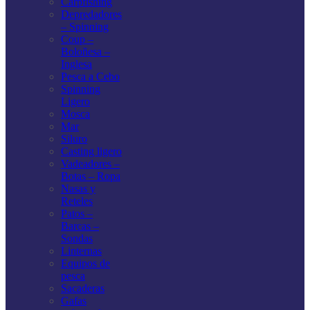
Carpfishing
Depredadores
– Spinning
Coup –
Boloñesa –
Inglesa
Pesca a Cebo
Spinning
Ligero
Mosca
Mar
Siluro
Casting ligero
Vadeadores –
Botas – Ropa
Nasas y
Reteles
Patos –
Barcas –
Sondas
Linternas
Equipos de
pesca
Sacaderas
Gafas