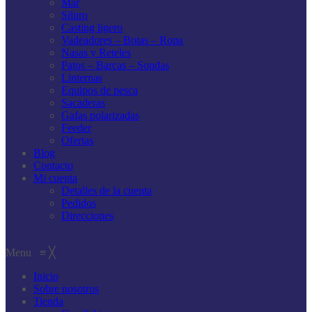
Mar
Siluro
Casting ligero
Vadeadores – Botas – Ropa
Nasas y Reteles
Patos – Barcas – Sondas
Linternas
Equipos de pesca
Sacaderas
Gafas polarizadas
Feeder
Ofertas
Blog
Contacto
Mi cuenta
Detalles de la cuenta
Pedidos
Direcciones
Menu
≡
╳
Inicio
Sobre nosotros
Tienda