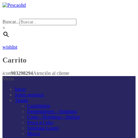
Buscar...
×
wishlist
Carrito
icon
983298294
Atención al cliente
Menu
Inicio
Sobre nosotros
Tienda
Carpfishing
Depredadores – Spinning
Coup – Boloñesa – Inglesa
Pesca a Cebo
Spinning Ligero
Mosca