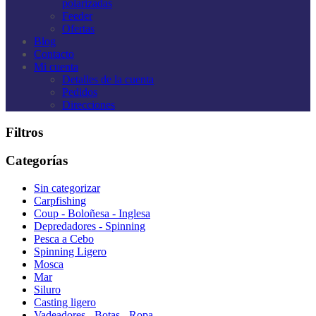
polarizadas
Feeder
Ofertas
Blog
Contacto
Mi cuenta
Detalles de la cuenta
Pedidos
Direcciones
Filtros
Categorías
Sin categorizar
Carpfishing
Coup - Boloñesa - Inglesa
Depredadores - Spinning
Pesca a Cebo
Spinning Ligero
Mosca
Mar
Siluro
Casting ligero
Vadeadores - Botas - Ropa