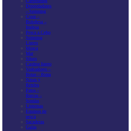
Carpfishing
Depredadores
– Spinning
Coup –
Boloñesa –
Inglesa
Pesca a Cebo
Spinning
Ligero
Mosca
Mar
Siluro
Casting ligero
Vadeadores –
Botas – Ropa
Nasas y
Reteles
Patos –
Barcas –
Sondas
Linternas
Equipos de
pesca
Sacaderas
Gafas