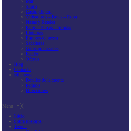
Mar
Siluro
Casting ligero
Vadeadores – Botas – Ropa
Nasas y Reteles
Patos – Barcas – Sondas
Linternas
Equipos de pesca
Sacaderas
Gafas polarizadas
Feeder
Ofertas
Blog
Contacto
Mi cuenta
Detalles de la cuenta
Pedidos
Direcciones
Menu
≡
╳
Inicio
Sobre nosotros
Tienda