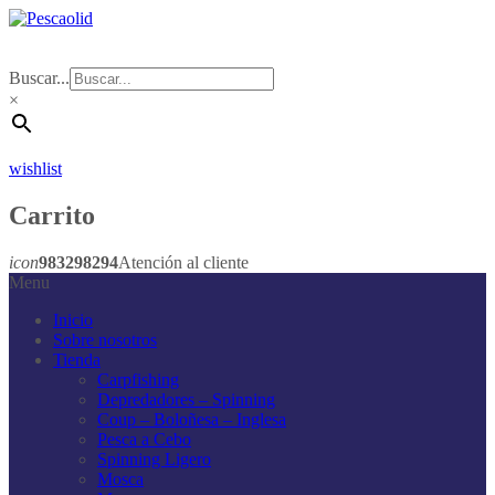
Buscar...
×
wishlist
Carrito
icon
983298294
Atención al cliente
Menu
Inicio
Sobre nosotros
Tienda
Carpfishing
Depredadores – Spinning
Coup – Boloñesa – Inglesa
Pesca a Cebo
Spinning Ligero
Mosca