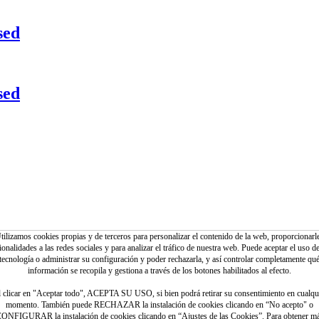
sed
sed
tilizamos cookies propias y de terceros para personalizar el contenido de la web, proporcionarl
ltiples variantes. Las opciones se pueden elegir en la página de produc
ionalidades a las redes sociales y para analizar el tráfico de nuestra web. Puede aceptar el uso de
tecnología o administrar su configuración y poder rechazarla, y así controlar completamente qu
información se recopila y gestiona a través de los botones habilitados al efecto.
 clicar en "Aceptar todo", ACEPTA SU USO, si bien podrá retirar su consentimiento en cualqu
momento. También puede RECHAZAR la instalación de cookies clicando en “No acepto" o
ONFIGURAR la instalación de cookies clicando en “Ajustes de las Cookies”. Para obtener m