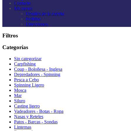
Contacto
Mi cuenta
Detalles de la cuenta
Pedidos
Direcciones
Filtros
Categorías
Sin categorizar
Carpfishing
Coup - Boloñesa - Inglesa
Depredadores - Spinning
Pesca a Cebo
Spinning Ligero
Mosca
Mar
Siluro
Casting ligero
Vadeadores - Botas - Ropa
Nasas y Reteles
Patos - Barcas - Sondas
Linternas