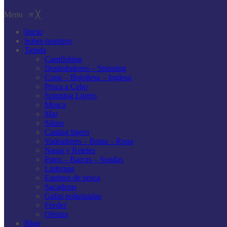
Mar
Direcciones
Siluro
Menu
≡
╳
Casting ligero
Vadeadores – Botas – Ropa
Inicio
Nasas y Reteles
Sobre nosotros
Patos – Barcas – Sondas
Tienda
Linternas
Carpfishing
Equipos de pesca
Depredadores – Spinning
Sacaderas
Coup – Boloñesa – Inglesa
Gafas polarizadas
Pesca a Cebo
Feeder
Spinning Ligero
Ofertas
Mosca
Mar
Siluro
Casting ligero
Vadeadores – Botas – Ropa
Nasas y Reteles
Patos – Barcas – Sondas
Linternas
Equipos de pesca
Sacaderas
Gafas polarizadas
Feeder
Ofertas
Blog