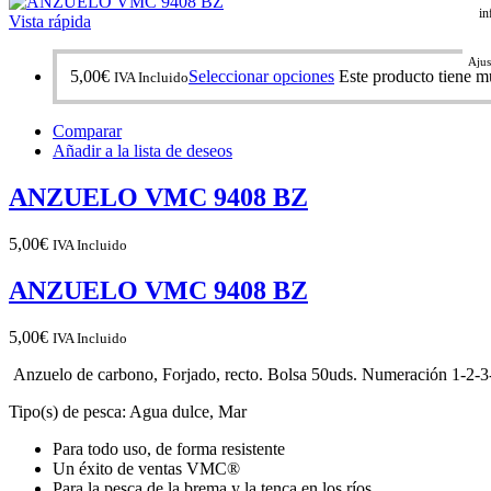
in
Vista rápida
Ajus
5,00
€
Seleccionar opciones
Este producto tiene mú
IVA Incluido
Comparar
Añadir a la lista de deseos
ANZUELO VMC 9408 BZ
5,00
€
IVA Incluido
ANZUELO VMC 9408 BZ
5,00
€
IVA Incluido
Anzuelo de carbono, Forjado, recto. Bolsa 50uds. Numeración 1-2-
Tipo(s) de pesca: Agua dulce, Mar
Para todo uso, de forma resistente
Un éxito de ventas VMC®
Para la pesca de la brema y la tenca en los ríos