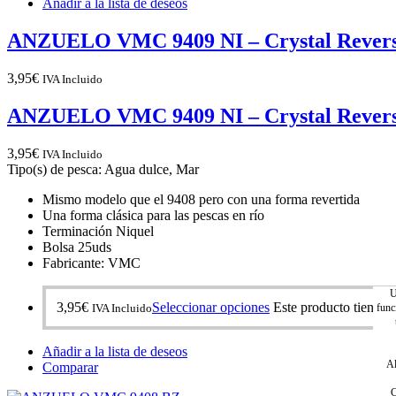
Añadir a la lista de deseos
ANZUELO VMC 9409 NI – Crystal Rever
3,95
€
IVA Incluido
ANZUELO VMC 9409 NI – Crystal Rever
3,95
€
IVA Incluido
Tipo(s) de pesca: Agua dulce, Mar
Mismo modelo que el 9408 pero con una forma revertida
Una forma clásica para las pescas en río
Terminación Niquel
Bolsa 25uds
Fabricante: VMC
U
3,95
€
Seleccionar opciones
Este producto tiene mú
func
IVA Incluido
Añadir a la lista de deseos
Al
Comparar
C