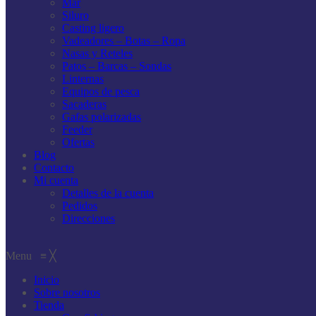
Mar
Siluro
Casting ligero
Vadeadores – Botas – Ropa
Nasas y Reteles
Patos – Barcas – Sondas
Linternas
Equipos de pesca
Sacaderas
Gafas polarizadas
Feeder
Ofertas
Blog
Contacto
Mi cuenta
Detalles de la cuenta
Pedidos
Direcciones
Menu
≡
╳
Inicio
Sobre nosotros
Tienda