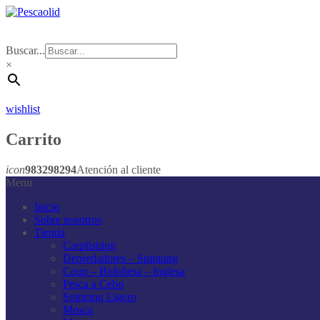
Buscar...
×
wishlist
Carrito
icon
983298294
Atención al cliente
Menu
Inicio
Sobre nosotros
Tienda
Carpfishing
Depredadores – Spinning
Coup – Boloñesa – Inglesa
Pesca a Cebo
Spinning Ligero
Mosca