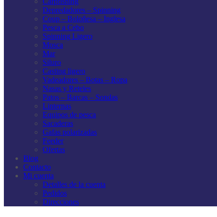
Carpfishing
Depredadores – Spinning
Coup – Boloñesa – Inglesa
Pesca a Cebo
Spinning Ligero
Mosca
Mar
Siluro
Casting ligero
Vadeadores – Botas – Ropa
Nasas y Reteles
Patos – Barcas – Sondas
Linternas
Equipos de pesca
Sacaderas
Gafas polarizadas
Feeder
Ofertas
Blog
Contacto
Mi cuenta
Detalles de la cuenta
Pedidos
Direcciones