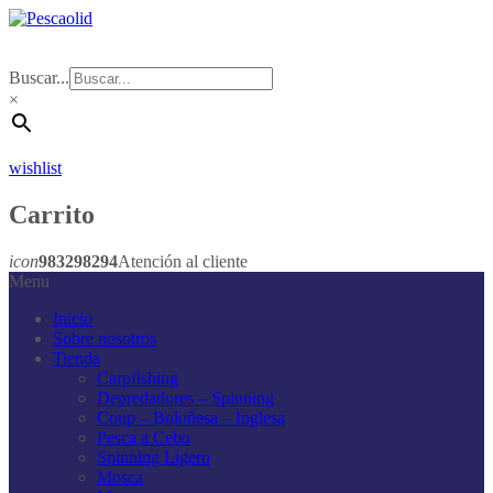
Buscar...
×
wishlist
Carrito
icon
983298294
Atención al cliente
Menu
Inicio
Sobre nosotros
Tienda
Carpfishing
Depredadores – Spinning
Coup – Boloñesa – Inglesa
Pesca a Cebo
Spinning Ligero
Mosca