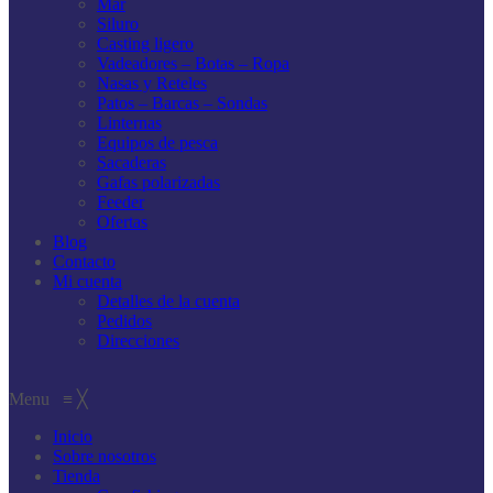
Mar
Siluro
Casting ligero
Vadeadores – Botas – Ropa
Nasas y Reteles
Patos – Barcas – Sondas
Linternas
Equipos de pesca
Sacaderas
Gafas polarizadas
Feeder
Ofertas
Blog
Contacto
Mi cuenta
Detalles de la cuenta
Pedidos
Direcciones
Menu
≡
╳
Inicio
Sobre nosotros
Tienda