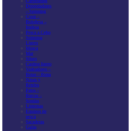
Carpfishing
Depredadores
– Spinning
Coup –
Boloñesa –
Inglesa
Pesca a Cebo
Spinning
Ligero
Mosca
Mar
Siluro
Casting ligero
Vadeadores –
Botas – Ropa
Nasas y
Reteles
Patos –
Barcas –
Sondas
Linternas
Equipos de
pesca
Sacaderas
Gafas