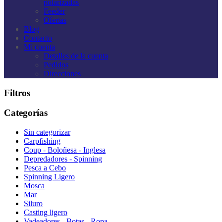
polarizadas
Feeder
Ofertas
Blog
Contacto
Mi cuenta
Detalles de la cuenta
Pedidos
Direcciones
Filtros
Categorías
Sin categorizar
Carpfishing
Coup - Boloñesa - Inglesa
Depredadores - Spinning
Pesca a Cebo
Spinning Ligero
Mosca
Mar
Siluro
Casting ligero
Vadeadores - Botas - Ropa