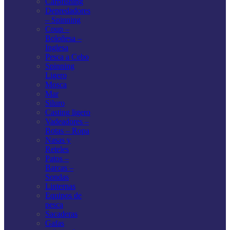
Carpfishing
Depredadores
– Spinning
Coup –
Boloñesa –
Inglesa
Pesca a Cebo
Spinning
Ligero
Mosca
Mar
Siluro
Casting ligero
Vadeadores –
Botas – Ropa
Nasas y
Reteles
Patos –
Barcas –
Sondas
Linternas
Equipos de
pesca
Sacaderas
Gafas