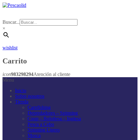
Buscar...
×
wishlist
Carrito
icon
983298294
Atención al cliente
Menu
Inicio
Sobre nosotros
Tienda
Carpfishing
Depredadores – Spinning
Coup – Boloñesa – Inglesa
Pesca a Cebo
Spinning Ligero
Mosca