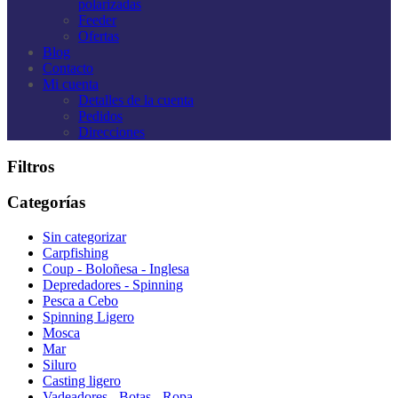
polarizadas
Feeder
Ofertas
Blog
Contacto
Mi cuenta
Detalles de la cuenta
Pedidos
Direcciones
Filtros
Categorías
Sin categorizar
Carpfishing
Coup - Boloñesa - Inglesa
Depredadores - Spinning
Pesca a Cebo
Spinning Ligero
Mosca
Mar
Siluro
Casting ligero
Vadeadores - Botas - Ropa