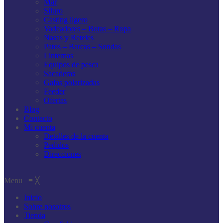
Mar
Siluro
Casting ligero
Vadeadores – Botas – Ropa
Nasas y Reteles
Patos – Barcas – Sondas
Linternas
Equipos de pesca
Sacaderas
Gafas polarizadas
Feeder
Ofertas
Blog
Contacto
Mi cuenta
Detalles de la cuenta
Pedidos
Direcciones
Menu
≡
╳
Inicio
Sobre nosotros
Tienda