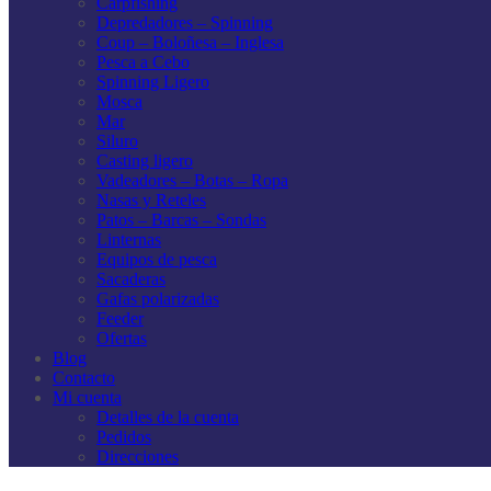
Carpfishing
Depredadores – Spinning
Coup – Boloñesa – Inglesa
Pesca a Cebo
Spinning Ligero
Mosca
Mar
Siluro
Casting ligero
Vadeadores – Botas – Ropa
Nasas y Reteles
Patos – Barcas – Sondas
Linternas
Equipos de pesca
Sacaderas
Gafas polarizadas
Feeder
Ofertas
Blog
Contacto
Mi cuenta
Detalles de la cuenta
Pedidos
Direcciones