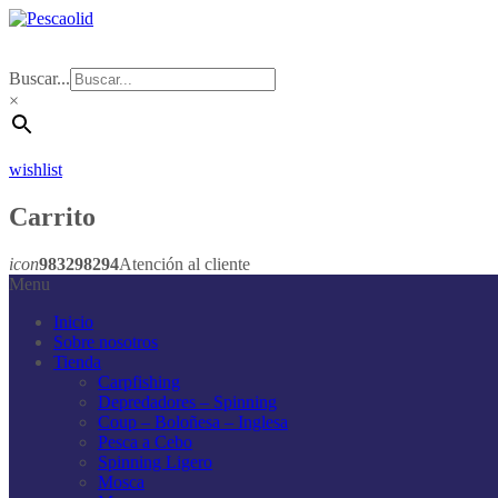
Buscar...
×
wishlist
Carrito
icon
983298294
Atención al cliente
Menu
Inicio
Sobre nosotros
Tienda
Carpfishing
Depredadores – Spinning
Coup – Boloñesa – Inglesa
Pesca a Cebo
Spinning Ligero
Mosca