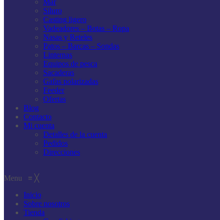
Mar
Siluro
Casting ligero
Vadeadores – Botas – Ropa
Nasas y Reteles
Patos – Barcas – Sondas
Linternas
Equipos de pesca
Sacaderas
Gafas polarizadas
Feeder
Ofertas
Blog
Contacto
Mi cuenta
Detalles de la cuenta
Pedidos
Direcciones
Menu
≡
╳
Inicio
Sobre nosotros
Tienda