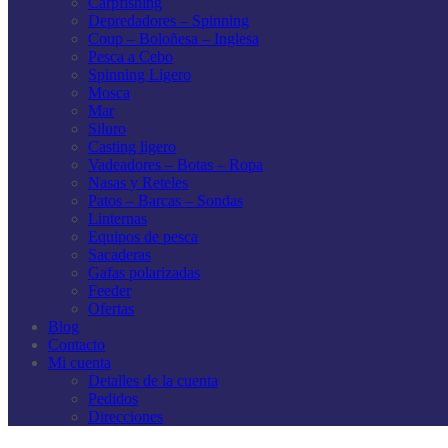
Carpfishing
Depredadores – Spinning
Coup – Boloñesa – Inglesa
Pesca a Cebo
Spinning Ligero
Mosca
Mar
Siluro
Casting ligero
Vadeadores – Botas – Ropa
Nasas y Reteles
Patos – Barcas – Sondas
Linternas
Equipos de pesca
Sacaderas
Gafas polarizadas
Feeder
Ofertas
Blog
Contacto
Mi cuenta
Detalles de la cuenta
Pedidos
Direcciones