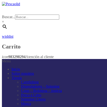
Buscar...
×
wishlist
Carrito
icon
983298294
Atención al cliente
Menu
Inicio
Sobre nosotros
Tienda
Carpfishing
Depredadores – Spinning
Coup – Boloñesa – Inglesa
Pesca a Cebo
Spinning Ligero
Mosca