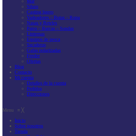
Mar
Siluro
Casting ligero
Vadeadores – Botas – Ropa
Nasas y Reteles
Patos – Barcas – Sondas
Linternas
Equipos de pesca
Sacaderas
Gafas polarizadas
Feeder
Ofertas
Blog
Contacto
Mi cuenta
Detalles de la cuenta
Pedidos
Direcciones
Menu
≡
╳
Inicio
Sobre nosotros
Tienda