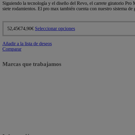
Siguiendo la tecnología y el diseño del Revo, el carrete giratorio Pr
siete rodamientos. El pro max también cuenta con nuestro sistema de g
Este
52,45
€
74,90
€
Seleccionar opciones
producto
tiene
Añadir a la lista de deseos
múltiples
Comparar
variantes.
Las
opciones
Marcas que trabajamos
se
pueden
elegir
en
la
página
de
producto