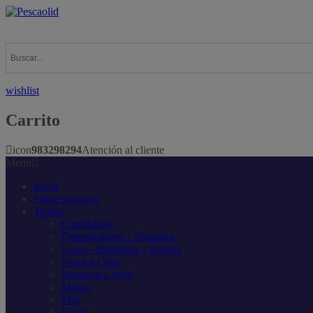
wishlist
Carrito
icon
983298294
Atención al cliente
Menu
Inicio
Sobre nosotros
Tienda
Carpfishing
Depredadores – Spinning
Coup – Boloñesa – Inglesa
Pesca a Cebo
Spinning Ligero
Mosca
Mar
Siluro