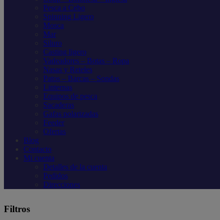
Pesca a Cebo
Spinning Ligero
Mosca
Mar
Siluro
Casting ligero
Vadeadores – Botas – Ropa
Nasas y Reteles
Patos – Barcas – Sondas
Linternas
Equipos de pesca
Sacaderas
Gafas polarizadas
Feeder
Ofertas
Blog
Contacto
Mi cuenta
Detalles de la cuenta
Pedidos
Direcciones
Filtros