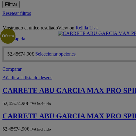
Filtrar
Resetear filtros
Mostrando el único resultado
View on
Rejilla
Lista
Oferta
Vista rápida
Este
52,45
€
74,90
€
Seleccionar opciones
producto
tiene
Comparar
múltiples
variantes.
Añadir a la lista de deseos
Las
opciones
CARRETE ABU GARCIA MAX PRO SPI
se
pueden
elegir
52,45
€
74,90
€
IVA Incluido
en
la
CARRETE ABU GARCIA MAX PRO SPI
página
de
52,45
€
74,90
€
IVA Incluido
producto