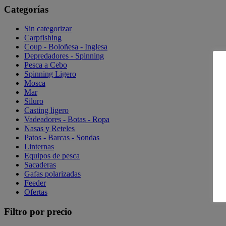
Categorías
Sin categorizar
Carpfishing
Coup - Boloñesa - Inglesa
Depredadores - Spinning
Pesca a Cebo
Spinning Ligero
Mosca
Mar
Siluro
Casting ligero
Vadeadores - Botas - Ropa
Nasas y Reteles
Patos - Barcas - Sondas
Linternas
Equipos de pesca
Sacaderas
Gafas polarizadas
Feeder
Ofertas
Filtro por precio