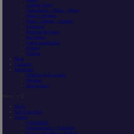
Casting ligero
Vadeadores – Botas – Ropa
Nasas y Reteles
Patos – Barcas – Sondas
Linternas
Equipos de pesca
Sacaderas
Gafas polarizadas
Feeder
Ofertas
Blog
Contacto
Mi cuenta
Detalles de la cuenta
Pedidos
Direcciones
Menu
≡
╳
Inicio
Sobre nosotros
Tienda
Carpfishing
Depredadores – Spinning
Coup – Boloñesa – Inglesa