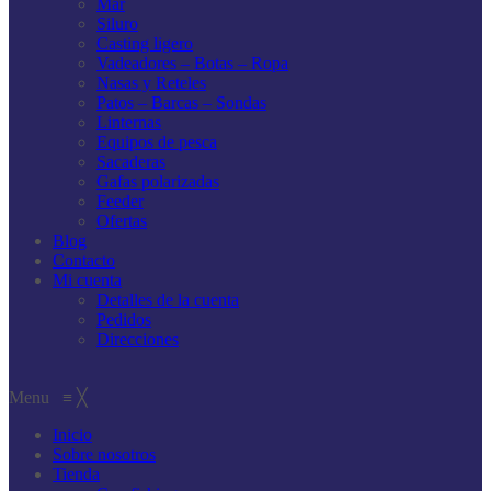
Mar
Siluro
Casting ligero
Vadeadores – Botas – Ropa
Nasas y Reteles
Patos – Barcas – Sondas
Linternas
Equipos de pesca
Sacaderas
Gafas polarizadas
Feeder
Ofertas
Blog
Contacto
Mi cuenta
Detalles de la cuenta
Pedidos
Direcciones
Menu
≡
╳
Inicio
Sobre nosotros
Tienda