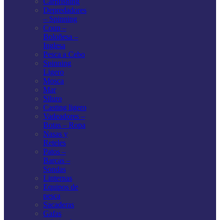
Carpfishing
Depredadores
– Spinning
Coup –
Boloñesa –
Inglesa
Pesca a Cebo
Spinning
Ligero
Mosca
Mar
Siluro
Casting ligero
Vadeadores –
Botas – Ropa
Nasas y
Reteles
Patos –
Barcas –
Sondas
Linternas
Equipos de
pesca
Sacaderas
Gafas