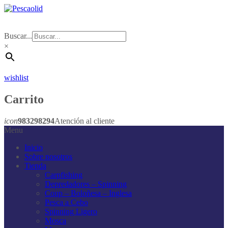
Buscar...
×
wishlist
Carrito
icon
983298294
Atención al cliente
Menu
Inicio
Sobre nosotros
Tienda
Carpfishing
Depredadores – Spinning
Coup – Boloñesa – Inglesa
Pesca a Cebo
Spinning Ligero
Mosca