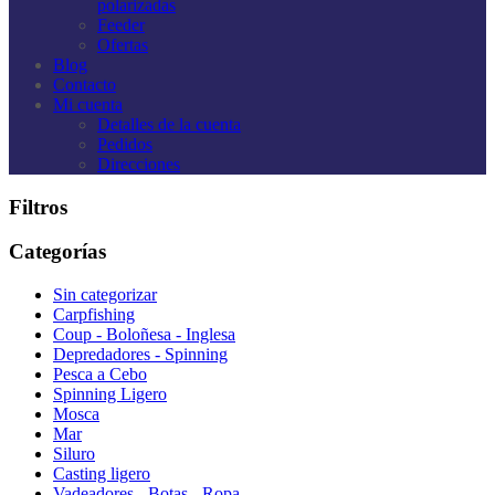
polarizadas
Feeder
Ofertas
Blog
Contacto
Mi cuenta
Detalles de la cuenta
Pedidos
Direcciones
Filtros
Categorías
Sin categorizar
Carpfishing
Coup - Boloñesa - Inglesa
Depredadores - Spinning
Pesca a Cebo
Spinning Ligero
Mosca
Mar
Siluro
Casting ligero
Vadeadores - Botas - Ropa