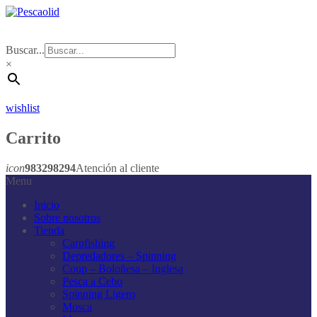
Buscar...
×
wishlist
Carrito
icon
983298294
Atención al cliente
Menu
Inicio
Sobre nosotros
Tienda
Carpfishing
Depredadores – Spinning
Coup – Boloñesa – Inglesa
Pesca a Cebo
Spinning Ligero
Mosca