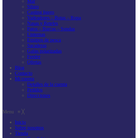
Mar
Siluro
Casting ligero
Vadeadores – Botas – Ropa
Nasas y Reteles
Patos – Barcas – Sondas
Linternas
Equipos de pesca
Sacaderas
Gafas polarizadas
Feeder
Ofertas
Blog
Contacto
Mi cuenta
Detalles de la cuenta
Pedidos
Direcciones
Menu
≡
╳
Inicio
Sobre nosotros
Tienda