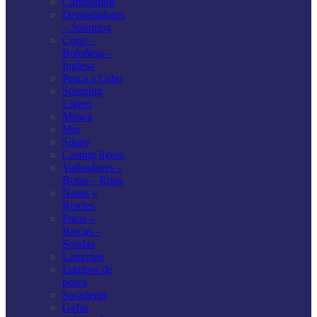
Carpfishing
Depredadores
– Spinning
Coup –
Boloñesa –
Inglesa
Pesca a Cebo
Spinning
Ligero
Mosca
Mar
Siluro
Casting ligero
Vadeadores –
Botas – Ropa
Nasas y
Reteles
Patos –
Barcas –
Sondas
Linternas
Equipos de
pesca
Sacaderas
Gafas