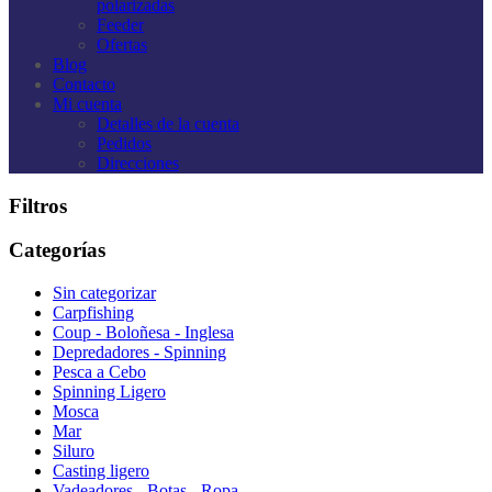
polarizadas
Feeder
Ofertas
Blog
Contacto
Mi cuenta
Detalles de la cuenta
Pedidos
Direcciones
Filtros
Categorías
Sin categorizar
Carpfishing
Coup - Boloñesa - Inglesa
Depredadores - Spinning
Pesca a Cebo
Spinning Ligero
Mosca
Mar
Siluro
Casting ligero
Vadeadores - Botas - Ropa