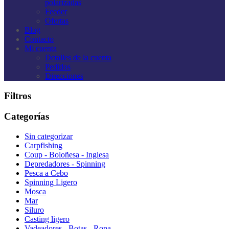
polarizadas
Feeder
Ofertas
Blog
Contacto
Mi cuenta
Detalles de la cuenta
Pedidos
Direcciones
Filtros
Categorías
Sin categorizar
Carpfishing
Coup - Boloñesa - Inglesa
Depredadores - Spinning
Pesca a Cebo
Spinning Ligero
Mosca
Mar
Siluro
Casting ligero
Vadeadores - Botas - Ropa