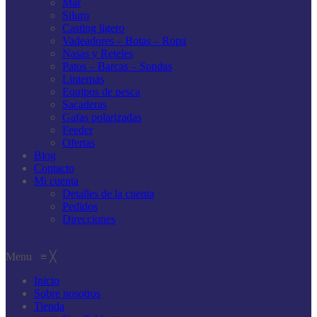
Mar
Siluro
Casting ligero
Vadeadores – Botas – Ropa
Nasas y Reteles
Patos – Barcas – Sondas
Linternas
Equipos de pesca
Sacaderas
Gafas polarizadas
Feeder
Ofertas
Blog
Contacto
Mi cuenta
Detalles de la cuenta
Pedidos
Direcciones
Menu
≡
╳
Inicio
Sobre nosotros
Tienda