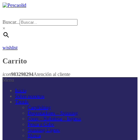
Buscar...
×
wishlist
Carrito
icon
983298294
Atención al cliente
Menu
Inicio
Sobre nosotros
Tienda
Carpfishing
Depredadores – Spinning
Coup – Boloñesa – Inglesa
Pesca a Cebo
Spinning Ligero
Mosca