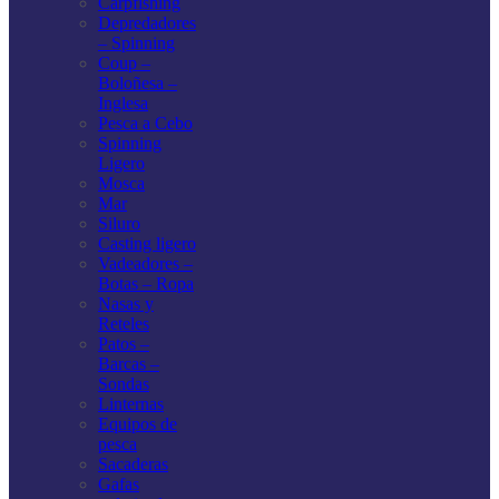
Carpfishing
Depredadores
– Spinning
Coup –
Boloñesa –
Inglesa
Pesca a Cebo
Spinning
Ligero
Mosca
Mar
Siluro
Casting ligero
Vadeadores –
Botas – Ropa
Nasas y
Reteles
Patos –
Barcas –
Sondas
Linternas
Equipos de
pesca
Sacaderas
Gafas