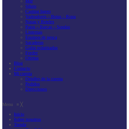
Mar
Siluro
Casting ligero
Vadeadores – Botas – Ropa
Nasas y Reteles
Patos – Barcas – Sondas
Linternas
Equipos de pesca
Sacaderas
Gafas polarizadas
Feeder
Ofertas
Blog
Contacto
Mi cuenta
Detalles de la cuenta
Pedidos
Direcciones
Menu
≡
╳
Inicio
Sobre nosotros
Tienda