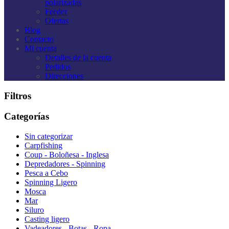
polarizadas
Feeder
Ofertas
Blog
Contacto
Mi cuenta
Detalles de la cuenta
Pedidos
Direcciones
Filtros
Categorías
Sin categorizar
Carpfishing
Coup - Boloñesa - Inglesa
Depredadores - Spinning
Pesca a Cebo
Spinning Ligero
Mosca
Mar
Siluro
Casting ligero
Vadeadores - Botas - Ropa