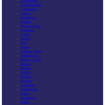
Carpfishing
Depredadores
– Spinning
Coup –
Boloñesa –
Inglesa
Pesca a Cebo
Spinning
Ligero
Mosca
Mar
Siluro
Casting ligero
Vadeadores –
Botas – Ropa
Nasas y
Reteles
Patos –
Barcas –
Sondas
Linternas
Equipos de
pesca
Sacaderas
Gafas