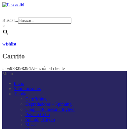
Buscar...
×
wishlist
Carrito
icon
983298294
Atención al cliente
Menu
Inicio
Sobre nosotros
Tienda
Carpfishing
Depredadores – Spinning
Coup – Boloñesa – Inglesa
Pesca a Cebo
Spinning Ligero
Mosca