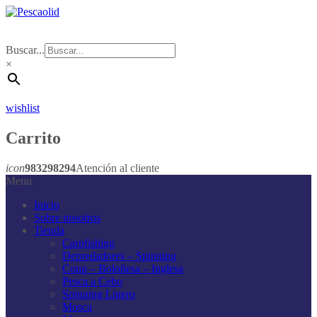
Buscar...
×
wishlist
Carrito
icon
983298294
Atención al cliente
Menu
Inicio
Sobre nosotros
Tienda
Carpfishing
Depredadores – Spinning
Coup – Boloñesa – Inglesa
Pesca a Cebo
Spinning Ligero
Mosca