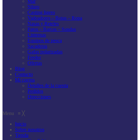
Mar
Siluro
Casting ligero
Vadeadores – Botas – Ropa
Nasas y Reteles
Patos – Barcas – Sondas
Linternas
Equipos de pesca
Sacaderas
Gafas polarizadas
Feeder
Ofertas
Blog
Contacto
Mi cuenta
Detalles de la cuenta
Pedidos
Direcciones
Menu
≡
╳
Inicio
Sobre nosotros
Tienda