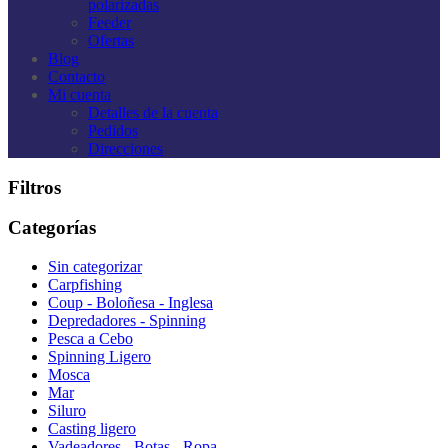
polarizadas
Feeder
Ofertas
Blog
Contacto
Mi cuenta
Detalles de la cuenta
Pedidos
Direcciones
Filtros
Categorías
Sin categorizar
Carpfishing
Coup - Boloñesa - Inglesa
Depredadores - Spinning
Pesca a Cebo
Spinning Ligero
Mosca
Mar
Siluro
Casting ligero
Vadeadores - Botas - Ropa