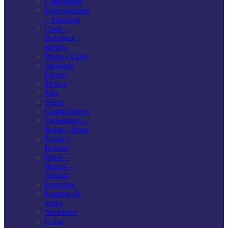
Carpfishing
Depredadores
– Spinning
Coup –
Boloñesa –
Inglesa
Pesca a Cebo
Spinning
Ligero
Mosca
Mar
Siluro
Casting ligero
Vadeadores –
Botas – Ropa
Nasas y
Reteles
Patos –
Barcas –
Sondas
Linternas
Equipos de
pesca
Sacaderas
Gafas