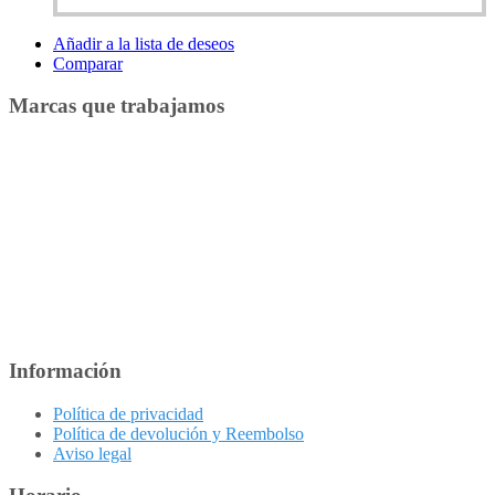
producto
tiene
Añadir a la lista de deseos
múltiples
Comparar
variantes.
Las
Marcas que trabajamos
opciones
se
pueden
elegir
en
la
página
de
producto
Información
Política de privacidad
Política de devolución y Reembolso
Aviso legal