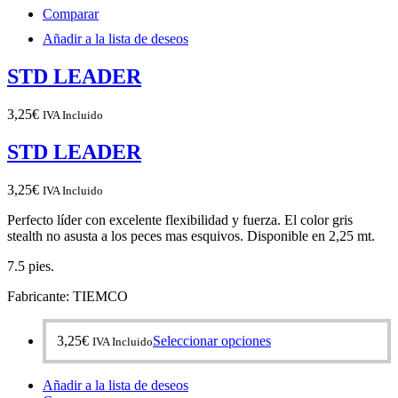
tiene
Comparar
múltiples
variantes.
Añadir a la lista de deseos
Las
opciones
STD LEADER
se
pueden
elegir
3,25
€
IVA Incluido
en
la
STD LEADER
página
de
3,25
€
IVA Incluido
producto
Perfecto líder con excelente flexibilidad y fuerza.
El color gris
stealth no asusta a los peces mas esquivos. Disponible en 2,25 mt.
7.5 pies.
Fabricante: TIEMCO
Este
3,25
€
Seleccionar opciones
IVA Incluido
producto
tiene
Añadir a la lista de deseos
múltiples