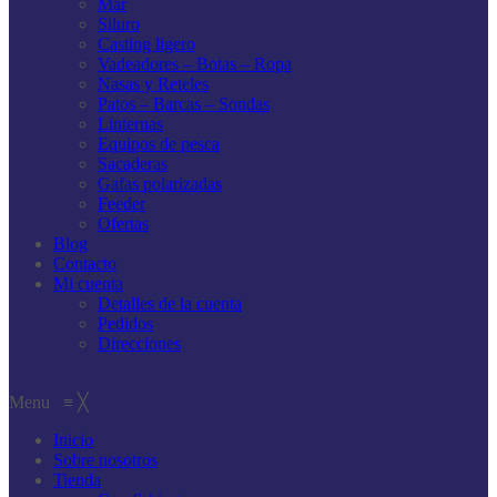
Mar
Siluro
Casting ligero
Vadeadores – Botas – Ropa
Nasas y Reteles
Patos – Barcas – Sondas
Linternas
Equipos de pesca
Sacaderas
Gafas polarizadas
Feeder
Ofertas
Blog
Contacto
Mi cuenta
Detalles de la cuenta
Pedidos
Direcciones
Menu
≡
╳
Inicio
Sobre nosotros
Tienda