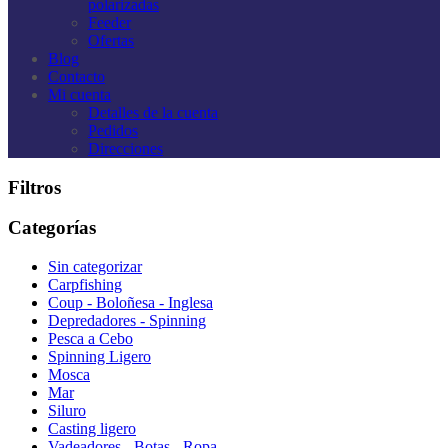
polarizadas
Feeder
Ofertas
Blog
Contacto
Mi cuenta
Detalles de la cuenta
Pedidos
Direcciones
Filtros
Categorías
Sin categorizar
Carpfishing
Coup - Boloñesa - Inglesa
Depredadores - Spinning
Pesca a Cebo
Spinning Ligero
Mosca
Mar
Siluro
Casting ligero
Vadeadores - Botas - Ropa