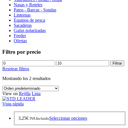
Nasas y Reteles
Patos - Barcas - Sondas
Linternas
Equipos de pesca
Sacaderas
Gafas polarizadas
Feeder
Ofertas
Filtro por precio
Precio
Precio
Filtrar
mínimo
máximo
Resetear filtros
Mostrando los 2 resultados
View on
Rejilla
Lista
Vista rápida
Este
3,25
€
Seleccionar opciones
IVA Incluido
producto