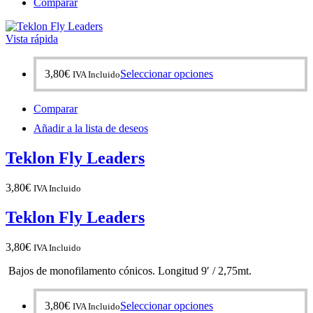
Comparar
variantes.
Las
opciones
Vista rápida
se
pueden
elegir
Este
3,80
€
Seleccionar opciones
IVA Incluido
en
producto
la
tiene
página
Comparar
múltiples
de
variantes.
Añadir a la lista de deseos
producto
Las
opciones
Teklon Fly Leaders
se
pueden
elegir
3,80
€
IVA Incluido
en
la
Teklon Fly Leaders
página
de
3,80
€
IVA Incluido
producto
Bajos de monofilamento cónicos. Longitud 9′ / 2,75mt.
Este
3,80
€
Seleccionar opciones
IVA Incluido