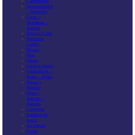
Carpfishing
Depredadores
– Spinning
Coup –
Boloñesa –
Inglesa
Pesca a Cebo
Spinning
Ligero
Mosca
Mar
Siluro
Casting ligero
Vadeadores –
Botas – Ropa
Nasas y
Reteles
Patos –
Barcas –
Sondas
Linternas
Equipos de
pesca
Sacaderas
Gafas