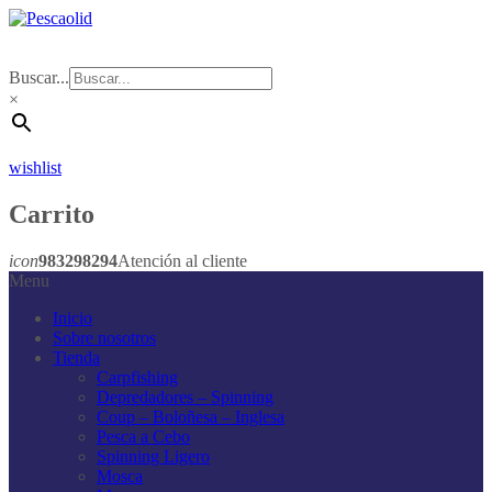
Buscar...
×
wishlist
Carrito
icon
983298294
Atención al cliente
Menu
Inicio
Sobre nosotros
Tienda
Carpfishing
Depredadores – Spinning
Coup – Boloñesa – Inglesa
Pesca a Cebo
Spinning Ligero
Mosca