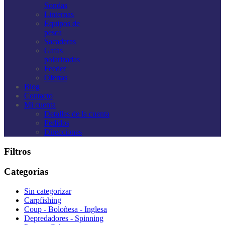
Sondas
Linternas
Equipos de
pesca
Sacaderas
Gafas
polarizadas
Feeder
Ofertas
Blog
Contacto
Mi cuenta
Detalles de la cuenta
Pedidos
Direcciones
Filtros
Categorías
Sin categorizar
Carpfishing
Coup - Boloñesa - Inglesa
Depredadores - Spinning