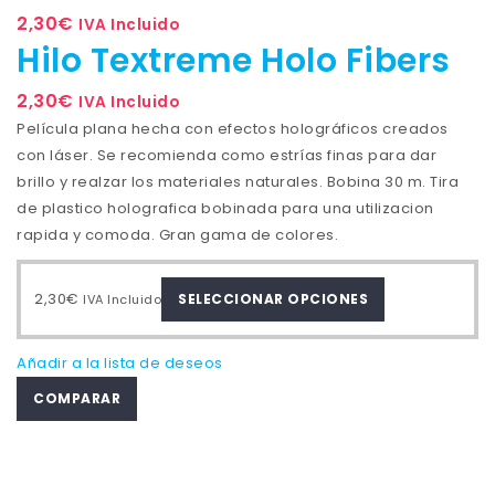
pueden
2,30
€
IVA Incluido
elegir
Hilo Textreme Holo Fibers
en
la
2,30
€
IVA Incluido
página
Película plana hecha con efectos holográficos creados
de
con láser. Se recomienda como estrías finas para dar
producto
brillo y realzar los materiales naturales. Bobina 30 m. Tira
de plastico holografica bobinada para una utilizacion
rapida y comoda. Gran gama de colores.
Este
2,30
€
SELECCIONAR OPCIONES
IVA Incluido
producto
tiene
Añadir a la lista de deseos
múltiples
variantes.
COMPARAR
Las
opciones
se