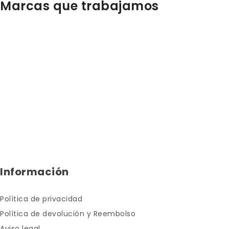
Marcas que trabajamos
pueden
elegir
en
la
página
de
producto
Información
Política de privacidad
Política de devolución y Reembolso
Aviso legal