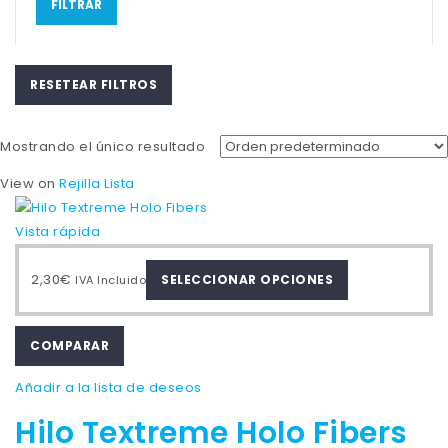
FILTRAR
RESETEAR FILTROS
Mostrando el único resultado
View on
Rejilla
Lista
Vista rápida
Este
2,30
€
SELECCIONAR OPCIONES
IVA Incluido
producto
tiene
múltiples
COMPARAR
variantes.
Añadir a la lista de deseos
Las
opciones
Hilo Textreme Holo Fibers
se