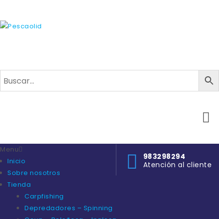
Menu
983298294
Inicio
Atención al cliente
Sobre nosotros
Tienda
Carpfishing
Depredadores – Spinning