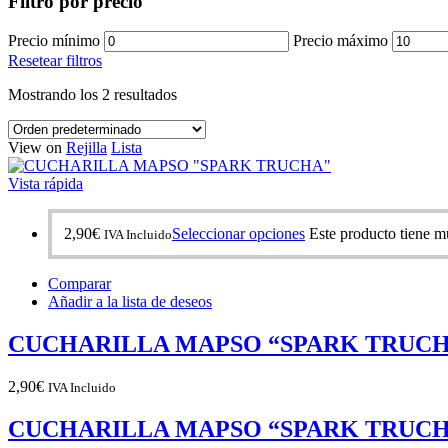
Filtro por precio
Precio mínimo
Precio máximo
Resetear filtros
Mostrando los 2 resultados
View on
Rejilla
Lista
Vista rápida
2,90
€
Seleccionar opciones
Este producto tiene mú
IVA Incluido
Comparar
Añadir a la lista de deseos
CUCHARILLA MAPSO “SPARK TRUC
2,90
€
IVA Incluido
CUCHARILLA MAPSO “SPARK TRUC