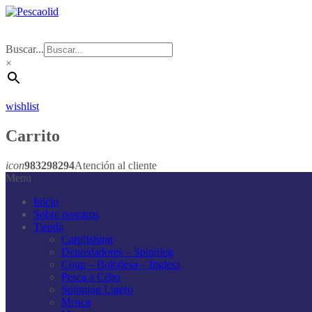
Buscar...
×
wishlist
Carrito
icon
983298294
Atención al cliente
Menu
Inicio
Sobre nosotros
Tienda
Carpfishing
Depredadores – Spinning
Coup – Boloñesa – Inglesa
Pesca a Cebo
Spinning Ligero
Mosca