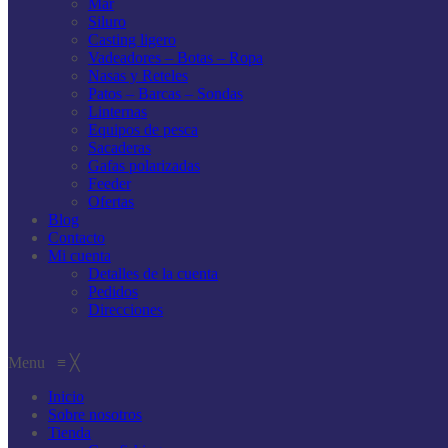
Mar
Siluro
Casting ligero
Vadeadores – Botas – Ropa
Nasas y Reteles
Patos – Barcas – Sondas
Linternas
Equipos de pesca
Sacaderas
Gafas polarizadas
Feeder
Ofertas
Blog
Contacto
Mi cuenta
Detalles de la cuenta
Pedidos
Direcciones
Menu
≡
╳
Inicio
Sobre nosotros
Tienda