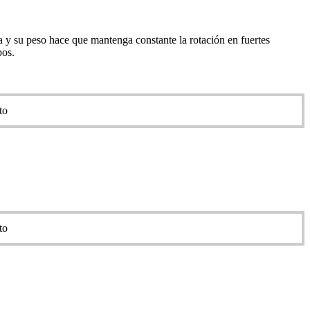
a y su peso hace que mantenga constante la rotación en fuertes
bos.
to
to