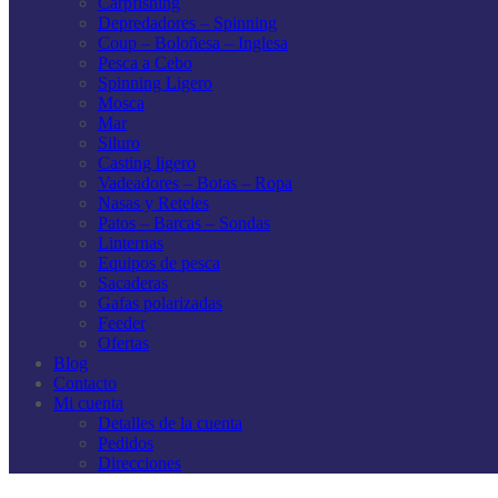
Carpfishing
Depredadores – Spinning
Coup – Boloñesa – Inglesa
Pesca a Cebo
Spinning Ligero
Mosca
Mar
Siluro
Casting ligero
Vadeadores – Botas – Ropa
Nasas y Reteles
Patos – Barcas – Sondas
Linternas
Equipos de pesca
Sacaderas
Gafas polarizadas
Feeder
Ofertas
Blog
Contacto
Mi cuenta
Detalles de la cuenta
Pedidos
Direcciones