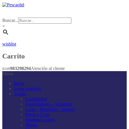
Buscar...
×
wishlist
Carrito
icon
983298294
Atención al cliente
Menu
Inicio
Sobre nosotros
Tienda
Carpfishing
Depredadores – Spinning
Coup – Boloñesa – Inglesa
Pesca a Cebo
Spinning Ligero
Mosca