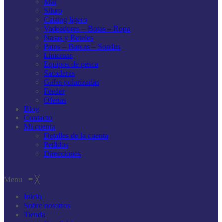
Mar
Siluro
Casting ligero
Vadeadores – Botas – Ropa
Nasas y Reteles
Patos – Barcas – Sondas
Linternas
Equipos de pesca
Sacaderas
Gafas polarizadas
Feeder
Ofertas
Blog
Contacto
Mi cuenta
Detalles de la cuenta
Pedidos
Direcciones
Menu
≡
╳
Inicio
Sobre nosotros
Tienda