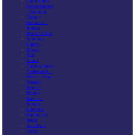
Carpfishing
Depredadores
– Spinning
Coup –
Boloñesa –
Inglesa
Pesca a Cebo
Spinning
Ligero
Mosca
Mar
Siluro
Casting ligero
Vadeadores –
Botas – Ropa
Nasas y
Reteles
Patos –
Barcas –
Sondas
Linternas
Equipos de
pesca
Sacaderas
Gafas