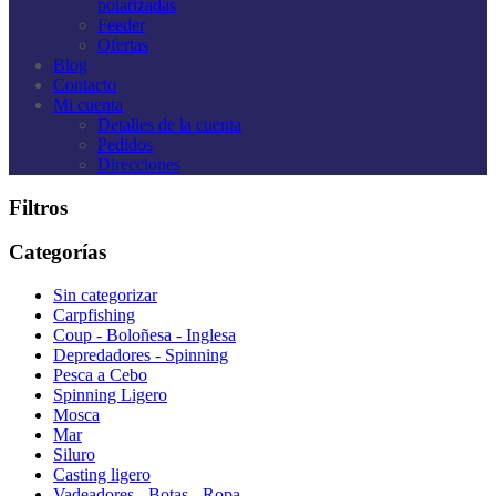
polarizadas
Feeder
Ofertas
Blog
Contacto
Mi cuenta
Detalles de la cuenta
Pedidos
Direcciones
Filtros
Categorías
Sin categorizar
Carpfishing
Coup - Boloñesa - Inglesa
Depredadores - Spinning
Pesca a Cebo
Spinning Ligero
Mosca
Mar
Siluro
Casting ligero
Vadeadores - Botas - Ropa