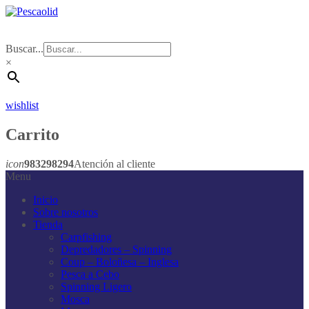
Buscar...
×
wishlist
Carrito
icon
983298294
Atención al cliente
Menu
Inicio
Sobre nosotros
Tienda
Carpfishing
Depredadores – Spinning
Coup – Boloñesa – Inglesa
Pesca a Cebo
Spinning Ligero
Mosca