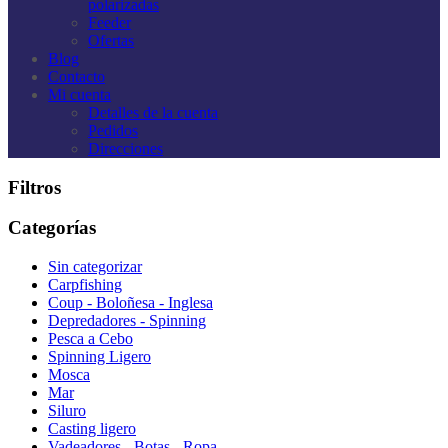
polarizadas
Feeder
Ofertas
Blog
Contacto
Mi cuenta
Detalles de la cuenta
Pedidos
Direcciones
Filtros
Categorías
Sin categorizar
Carpfishing
Coup - Boloñesa - Inglesa
Depredadores - Spinning
Pesca a Cebo
Spinning Ligero
Mosca
Mar
Siluro
Casting ligero
Vadeadores - Botas - Ropa