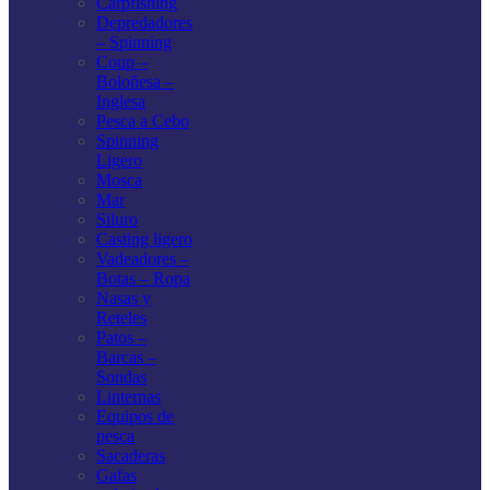
Carpfishing
Depredadores
– Spinning
Coup –
Boloñesa –
Inglesa
Pesca a Cebo
Spinning
Ligero
Mosca
Mar
Siluro
Casting ligero
Vadeadores –
Botas – Ropa
Nasas y
Reteles
Patos –
Barcas –
Sondas
Linternas
Equipos de
pesca
Sacaderas
Gafas