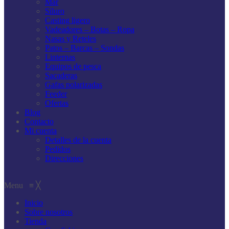
Mar
Siluro
Casting ligero
Vadeadores – Botas – Ropa
Nasas y Reteles
Patos – Barcas – Sondas
Linternas
Equipos de pesca
Sacaderas
Gafas polarizadas
Feeder
Ofertas
Blog
Contacto
Mi cuenta
Detalles de la cuenta
Pedidos
Direcciones
Menu
≡
╳
Inicio
Sobre nosotros
Tienda