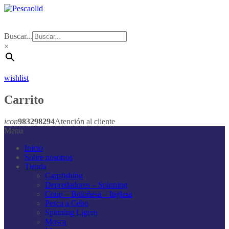
Buscar...
×
wishlist
Carrito
icon
983298294
Atención al cliente
Menu
Inicio
Sobre nosotros
Tienda
Carpfishing
Depredadores – Spinning
Coup – Boloñesa – Inglesa
Pesca a Cebo
Spinning Ligero
Mosca