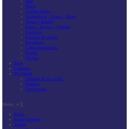
Mar
Siluro
Casting ligero
Vadeadores – Botas – Ropa
Nasas y Reteles
Patos – Barcas – Sondas
Linternas
Equipos de pesca
Sacaderas
Gafas polarizadas
Feeder
Ofertas
Blog
Contacto
Mi cuenta
Detalles de la cuenta
Pedidos
Direcciones
Menu
≡
╳
Inicio
Sobre nosotros
Tienda