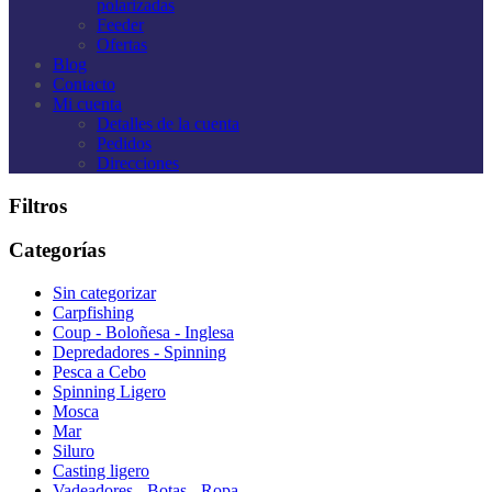
polarizadas
Feeder
Ofertas
Blog
Contacto
Mi cuenta
Detalles de la cuenta
Pedidos
Direcciones
Filtros
Categorías
Sin categorizar
Carpfishing
Coup - Boloñesa - Inglesa
Depredadores - Spinning
Pesca a Cebo
Spinning Ligero
Mosca
Mar
Siluro
Casting ligero
Vadeadores - Botas - Ropa