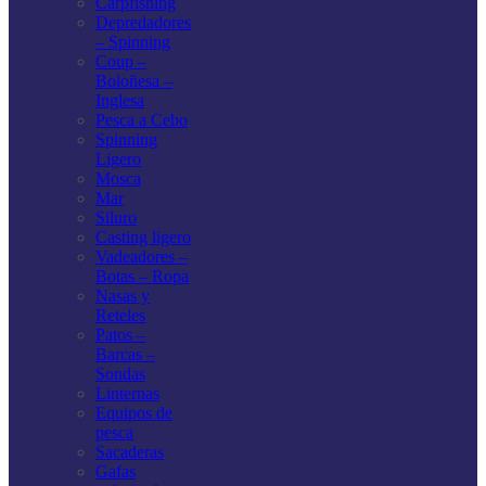
Carpfishing
Depredadores
– Spinning
Coup –
Boloñesa –
Inglesa
Pesca a Cebo
Spinning
Ligero
Mosca
Mar
Siluro
Casting ligero
Vadeadores –
Botas – Ropa
Nasas y
Reteles
Patos –
Barcas –
Sondas
Linternas
Equipos de
pesca
Sacaderas
Gafas