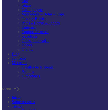
Mar
Siluro
Casting ligero
Vadeadores – Botas – Ropa
Nasas y Reteles
Patos – Barcas – Sondas
Linternas
Equipos de pesca
Sacaderas
Gafas polarizadas
Feeder
Ofertas
Blog
Contacto
Mi cuenta
Detalles de la cuenta
Pedidos
Direcciones
Menu
≡
╳
Inicio
Sobre nosotros
Tienda