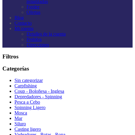
polarizadas
Feeder
Ofertas
Blog
Contacto
Mi cuenta
Detalles de la cuenta
Pedidos
Direcciones
Filtros
Categorías
Sin categorizar
Carpfishing
Coup - Boloñesa - Inglesa
Depredadores - Spinning
Pesca a Cebo
Spinning Ligero
Mosca
Mar
Siluro
Casting ligero
Vadeadores - Botas - Ropa