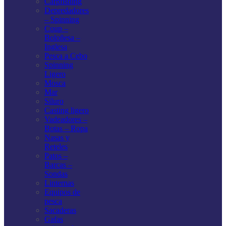
Carpfishing
Depredadores
– Spinning
Coup –
Boloñesa –
Inglesa
Pesca a Cebo
Spinning
Ligero
Mosca
Mar
Siluro
Casting ligero
Vadeadores –
Botas – Ropa
Nasas y
Reteles
Patos –
Barcas –
Sondas
Linternas
Equipos de
pesca
Sacaderas
Gafas