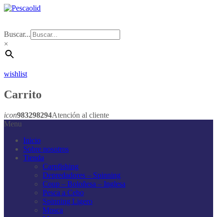
Buscar...
×
wishlist
Carrito
icon
983298294
Atención al cliente
Menu
Inicio
Sobre nosotros
Tienda
Carpfishing
Depredadores – Spinning
Coup – Boloñesa – Inglesa
Pesca a Cebo
Spinning Ligero
Mosca