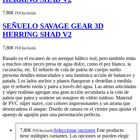
7,80
€
IVA Incluido
SEÑUELO SAVAGE GEAR 3D
HERRING SHAD V2
7,80
€
IVA Incluido
Basado en el escaneo de un arenque báltico real, pero también imita
a muchos otros peces presa de agua dulce, como el pez blanco, la
cucaracha, etc. El señuelo de cola de paleta de cuerpo suelto
presenta detalles inmaculados y una fantástica acción de balanceo y
patada. Los lados anchos y planos flanquean y destellan a medida
que el señuelo rueda y patea a través del agua. Las aletas articuladas
y súper realistas agregan una gran acción secundaria a la cola de
paleta que patea y sostiene un sonajero de vidrio ruidoso. Material
de PVC súper suave, con colores impresionantes y un aroma que
desencadena el ataque. Diseño de ranura en el vientre para ajustar el
aparejo de aguijón para una presentación perfecta.
7,80
€
Seleccionar opciones
Este producto
IVA Incluido
tiene múltiples variantes. Las opciones se pueden elegir