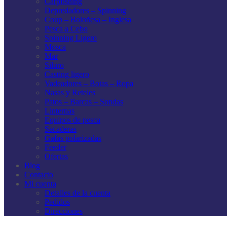
Carpfishing
Depredadores – Spinning
Coup – Boloñesa – Inglesa
Pesca a Cebo
Spinning Ligero
Mosca
Mar
Siluro
Casting ligero
Vadeadores – Botas – Ropa
Nasas y Reteles
Patos – Barcas – Sondas
Linternas
Equipos de pesca
Sacaderas
Gafas polarizadas
Feeder
Ofertas
Blog
Contacto
Mi cuenta
Detalles de la cuenta
Pedidos
Direcciones