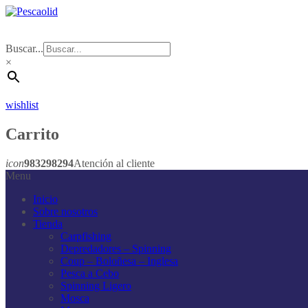
Buscar...
×
wishlist
Carrito
icon
983298294
Atención al cliente
Menu
Inicio
Sobre nosotros
Tienda
Carpfishing
Depredadores – Spinning
Coup – Boloñesa – Inglesa
Pesca a Cebo
Spinning Ligero
Mosca