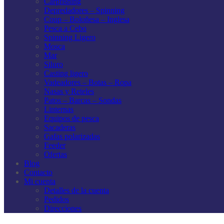
Carpfishing
Depredadores – Spinning
Coup – Boloñesa – Inglesa
Pesca a Cebo
Spinning Ligero
Mosca
Mar
Siluro
Casting ligero
Vadeadores – Botas – Ropa
Nasas y Reteles
Patos – Barcas – Sondas
Linternas
Equipos de pesca
Sacaderas
Gafas polarizadas
Feeder
Ofertas
Blog
Contacto
Mi cuenta
Detalles de la cuenta
Pedidos
Direcciones