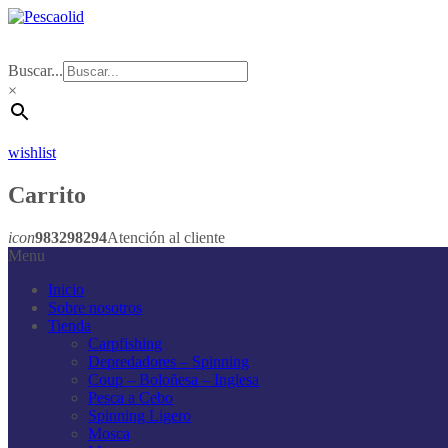
Buscar...
×
wishlist
Carrito
icon
983298294
Atención al cliente
Menu
Inicio
Sobre nosotros
Tienda
Carpfishing
Depredadores – Spinning
Coup – Boloñesa – Inglesa
Pesca a Cebo
Spinning Ligero
Mosca