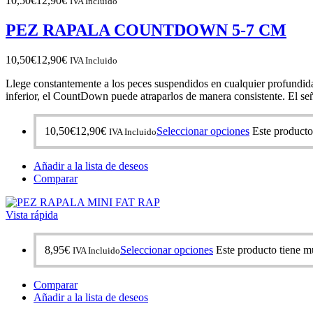
10,50
€
12,90
€
IVA Incluido
PEZ RAPALA COUNTDOWN 5-7 CM
10,50
€
12,90
€
IVA Incluido
Llege constantemente a los peces suspendidos en cualquier profundida
inferior, el CountDown puede atraparlos de manera consistente. El se
10,50
€
12,90
€
Seleccionar opciones
Este producto
IVA Incluido
Añadir a la lista de deseos
Comparar
Vista rápida
8,95
€
Seleccionar opciones
Este producto tiene mú
IVA Incluido
Comparar
Añadir a la lista de deseos