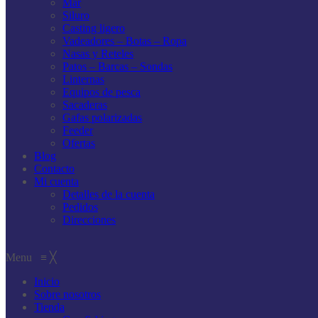
Mar
Siluro
Casting ligero
Vadeadores – Botas – Ropa
Nasas y Reteles
Patos – Barcas – Sondas
Linternas
Equipos de pesca
Sacaderas
Gafas polarizadas
Feeder
Ofertas
Blog
Contacto
Mi cuenta
Detalles de la cuenta
Pedidos
Direcciones
Menu
≡
╳
Inicio
Sobre nosotros
Tienda