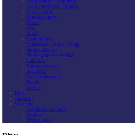
Depredadores – Spinning
Coup – Boloñesa – Inglesa
Pesca a Cebo
Spinning Ligero
Mosca
Mar
Siluro
Casting ligero
Vadeadores – Botas – Ropa
Nasas y Reteles
Patos – Barcas – Sondas
Linternas
Equipos de pesca
Sacaderas
Gafas polarizadas
Feeder
Ofertas
Blog
Contacto
Mi cuenta
Detalles de la cuenta
Pedidos
Direcciones