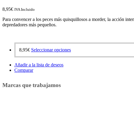
página
de
8,95
€
IVA Incluido
producto
Para convencer a los peces más quisquillosos a morder, la acción inte
depredadores más pequeños.
8,95
€
Seleccionar opciones
Este
producto
tiene
Añadir a la lista de deseos
múltiples
Comparar
variantes.
Las
opciones
Marcas que trabajamos
se
pueden
elegir
en
la
página
de
producto