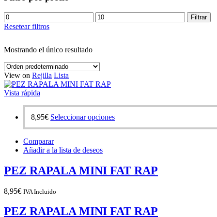
Precio
Precio
Filtrar
mínimo
máximo
Resetear filtros
Mostrando el único resultado
View on
Rejilla
Lista
Vista rápida
8,95
€
Seleccionar opciones
Este
producto
tiene
Comparar
múltiples
Añadir a la lista de deseos
variantes.
Las
PEZ RAPALA MINI FAT RAP
opciones
se
pueden
8,95
€
IVA Incluido
elegir
en
PEZ RAPALA MINI FAT RAP
la