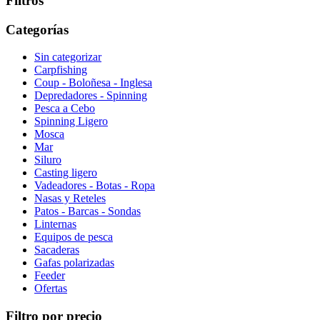
Filtros
Categorías
Sin categorizar
Carpfishing
Coup - Boloñesa - Inglesa
Depredadores - Spinning
Pesca a Cebo
Spinning Ligero
Mosca
Mar
Siluro
Casting ligero
Vadeadores - Botas - Ropa
Nasas y Reteles
Patos - Barcas - Sondas
Linternas
Equipos de pesca
Sacaderas
Gafas polarizadas
Feeder
Ofertas
Filtro por precio