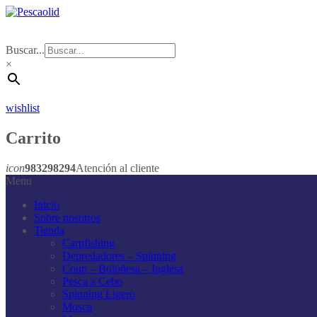
Buscar...
×
wishlist
Carrito
icon
983298294
Atención al cliente
Menu
Inicio
Sobre nosotros
Tienda
Carpfishing
Depredadores – Spinning
Coup – Boloñesa – Inglesa
Pesca a Cebo
Spinning Ligero
Mosca