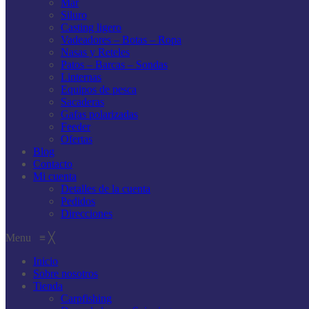
Mar
Siluro
Casting ligero
Vadeadores – Botas – Ropa
Nasas y Reteles
Patos – Barcas – Sondas
Linternas
Equipos de pesca
Sacaderas
Gafas polarizadas
Feeder
Ofertas
Blog
Contacto
Mi cuenta
Detalles de la cuenta
Pedidos
Direcciones
Menu
≡
╳
Inicio
Sobre nosotros
Tienda
Carpfishing