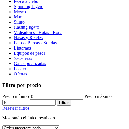
Pesca a Cebo
Spinning Ligero
Mosca
Mar
Siluro
Casting ligero
Vadeadores - Botas - Ropa
Nasas y Reteles
Patos - Barcas - Sondas
Linternas
Equipos de pesca
Sacaderas
Gafas polarizadas
Feeder
Ofertas
Filtro por precio
Precio mínimo
Precio máximo
Filtrar
Resetear filtros
Mostrando el único resultado