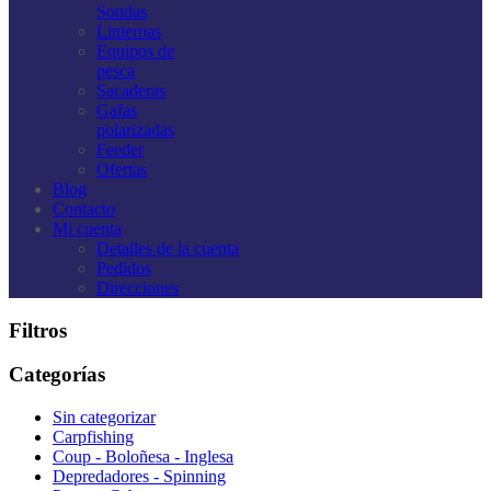
Sondas
Linternas
Equipos de
pesca
Sacaderas
Gafas
polarizadas
Feeder
Ofertas
Blog
Contacto
Mi cuenta
Detalles de la cuenta
Pedidos
Direcciones
Filtros
Categorías
Sin categorizar
Carpfishing
Coup - Boloñesa - Inglesa
Depredadores - Spinning