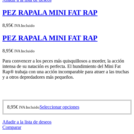
Las
opciones
PEZ RAPALA MINI FAT RAP
se
pueden
elegir
8,95
€
IVA Incluido
en
la
PEZ RAPALA MINI FAT RAP
página
de
8,95
€
IVA Incluido
producto
Para convencer a los peces más quisquillosos a morder, la acción
intensa de su natación es perfecta. El hundimiento del Mini Fat
Rap® trabaja con una acción incomparable para atraer a las truchas
y a otros depredadores más pequeños.
Este
8,95
€
Seleccionar opciones
IVA Incluido
producto
tiene
Añadir a la lista de deseos
múltiples
Comparar
variantes.
Las