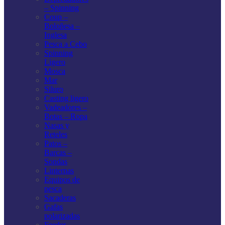
– Spinning
Coup –
Boloñesa –
Inglesa
Pesca a Cebo
Spinning
Ligero
Mosca
Mar
Siluro
Casting ligero
Vadeadores –
Botas – Ropa
Nasas y
Reteles
Patos –
Barcas –
Sondas
Linternas
Equipos de
pesca
Sacaderas
Gafas
polarizadas
Feeder