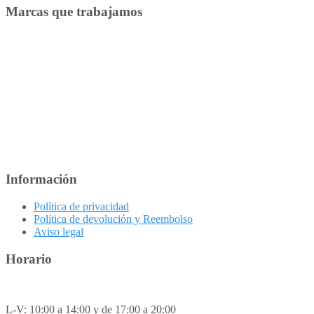
Marcas que trabajamos
opciones
se
pueden
elegir
en
la
página
de
producto
Información
Política de privacidad
Política de devolución y Reembolso
Aviso legal
Horario
L-V: 10:00 a 14:00 y de 17:00 a 20:00