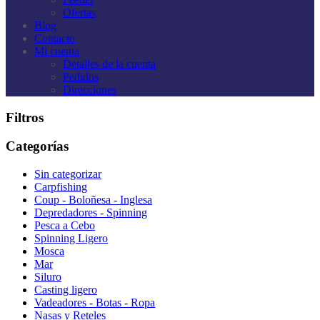
Ofertas
Blog
Contacto
Mi cuenta
Detalles de la cuenta
Pedidos
Direcciones
Filtros
Categorías
Sin categorizar
Carpfishing
Coup - Boloñesa - Inglesa
Depredadores - Spinning
Pesca a Cebo
Spinning Ligero
Mosca
Mar
Siluro
Casting ligero
Vadeadores - Botas - Ropa
Nasas y Reteles