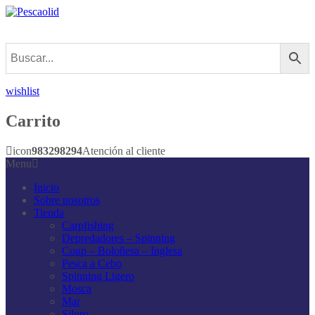
wishlist
Carrito
icon
983298294
Atención al cliente
Menu
Inicio
Sobre nosotros
Tienda
Carpfishing
Depredadores – Spinning
Coup – Boloñesa – Inglesa
Pesca a Cebo
Spinning Ligero
Mosca
Mar
Siluro