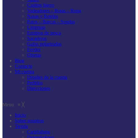
Casting ligero
Vadeadores – Botas – Ropa
Nasas y Reteles
Patos – Barcas – Sondas
Linternas
Equipos de pesca
Sacaderas
Gafas polarizadas
Feeder
Ofertas
Blog
Contacto
Mi cuenta
Detalles de la cuenta
Pedidos
Direcciones
Menu
≡
╳
Inicio
Sobre nosotros
Tienda
Carpfishing
Depredadores