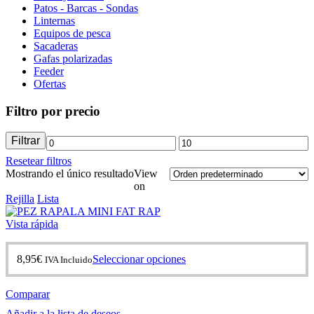
Patos - Barcas - Sondas
Linternas
Equipos de pesca
Sacaderas
Gafas polarizadas
Feeder
Ofertas
Filtro por precio
Filtrar
Precio
Precio
Resetear filtros
mínimo
máximo
Mostrando el único resultado
View
on
Rejilla
Lista
Vista rápida
Este
8,95
€
Seleccionar opciones
IVA Incluido
producto
tiene
Comparar
múltiples
variantes.
Añadir a la lista de deseos