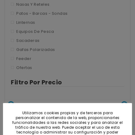
Nasas y Reteles
Nasas Y Reteles
Patos – Barcas – Sondas
Patos - Barcas - Sondas
Linternas
Linternas
Equipos De Pesca
Equipos de pesca
Sacaderas
Sacaderas
Gafas Polarizadas
Feeder
Gafas polarizadas
Ofertas
Feeder
Filtro Por Precio
Ofertas
Utilizamos cookies propias y de terceros para
Precio:
0€
—
10€
personalizar el contenido de la web, proporcionarles
funcionalidades a las redes sociales y para analizar el
tráfico de nuestra web. Puede aceptar el uso de esta
Preci
Preci
tecnología o administrar su configuración y poder
FILTRAR