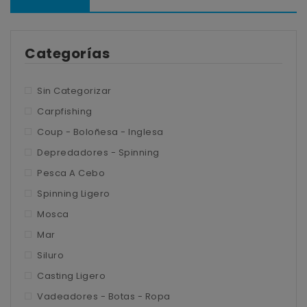
Tienda
Blog
Carpfishing
Categorías
Contacto
Depredadores – Spinning
Mi cuenta
Coup – Boloñesa – Inglesa
Sin Categorizar
Carpfishing
Pesca a Cebo
Detalles de la cuenta
Coup - Boloñesa - Inglesa
Spinning Ligero
Pedidos
Depredadores - Spinning
Mosca
Direcciones
Pesca A Cebo
Spinning Ligero
Mar
Mosca
Siluro
Mar
Casting ligero
Siluro
Casting Ligero
Vadeadores – Botas – Ropa
Vadeadores - Botas - Ropa