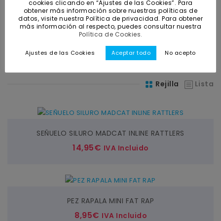
cookies clicando en “Ajustes de las Cookies”. Para
míni
máxi
obtener más información sobre nuestras políticas de
datos, visite nuestra Política de privacidad. Para obtener
más información al respecto, puedes consultar nuestra
Política de Cookies.
RESETEAR FILTROS
Ajustes de las Cookies
Aceptar todo
No acepto
Rejilla
Lista
SEÑUELO SILURO MADCAT INLINE RATTLERS
14,95
€
IVA Incluido
PEZ RAPALA MINI FAT RAP
8,95
€
IVA Incluido