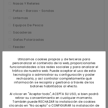
Nasas y Reteles
Nasas Y Reteles
Patos – Barcas – Sondas
Patos - Barcas - Sondas
Linternas
Linternas
Equipos De Pesca
Equipos de pesca
Sacaderas
Sacaderas
Gafas Polarizadas
Feeder
Gafas polarizadas
Ofertas
Feeder
Utilizamos cookies propias y de terceros para
personalizar el contenido de la web, proporcionarles
Filtro Por Precio
funcionalidades a las redes sociales y para analizar el
Ofertas
tráfico de nuestra web. Puede aceptar el uso de esta
tecnología o administrar su configuración y poder
rechazarla, y así controlar completamente qué
información se recopila y gestiona a través de los
botones habilitados al efecto.
Precio:
0€
—
20€
Al clicar en "Aceptar todo", ACEPTA SU USO, si bien podrá
retirar su consentimiento en cualquier momento.
También puede RECHAZAR la instalación de cookies
Preci
Preci
clicando en “No acepto" o CONFIGURAR la instalación de
FILTRAR