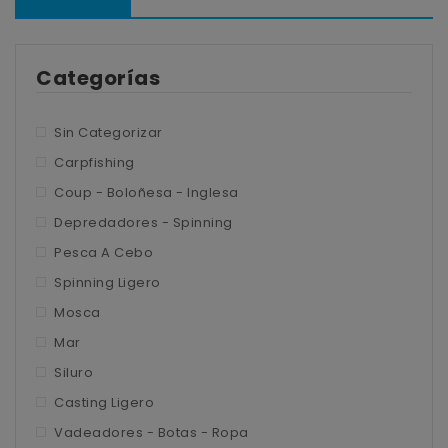
Tienda
Blog
Carpfishing
Categorías
Contacto
Depredadores – Spinning
Mi cuenta
Coup – Boloñesa – Inglesa
Sin Categorizar
Carpfishing
Pesca a Cebo
Detalles de la cuenta
Coup - Boloñesa - Inglesa
Spinning Ligero
Pedidos
Depredadores - Spinning
Mosca
Direcciones
Pesca A Cebo
Spinning Ligero
Mar
Mosca
Siluro
Mar
Casting ligero
Siluro
Casting Ligero
Vadeadores – Botas – Ropa
Vadeadores - Botas - Ropa