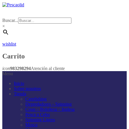
Buscar...
×
wishlist
Carrito
icon
983298294
Atención al cliente
Menu
Inicio
Sobre nosotros
Tienda
Carpfishing
Depredadores – Spinning
Coup – Boloñesa – Inglesa
Pesca a Cebo
Spinning Ligero
Mosca