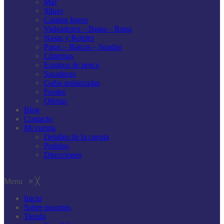
Mar
Siluro
Casting ligero
Vadeadores – Botas – Ropa
Nasas y Reteles
Patos – Barcas – Sondas
Linternas
Equipos de pesca
Sacaderas
Gafas polarizadas
Feeder
Ofertas
Blog
Contacto
Mi cuenta
Detalles de la cuenta
Pedidos
Direcciones
Menu
≡
╳
Inicio
Sobre nosotros
Tienda