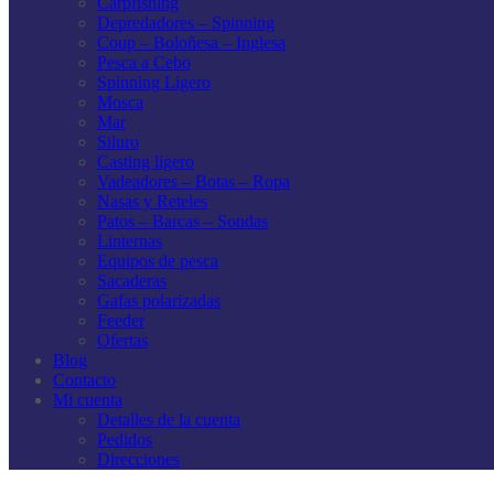
Carpfishing
Depredadores – Spinning
Coup – Boloñesa – Inglesa
Pesca a Cebo
Spinning Ligero
Mosca
Mar
Siluro
Casting ligero
Vadeadores – Botas – Ropa
Nasas y Reteles
Patos – Barcas – Sondas
Linternas
Equipos de pesca
Sacaderas
Gafas polarizadas
Feeder
Ofertas
Blog
Contacto
Mi cuenta
Detalles de la cuenta
Pedidos
Direcciones