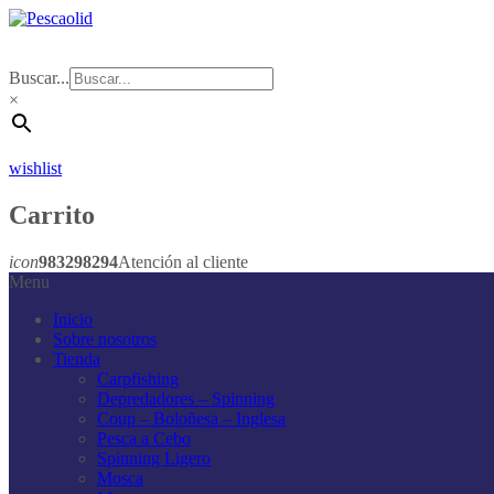
Buscar...
×
wishlist
Carrito
icon
983298294
Atención al cliente
Menu
Inicio
Sobre nosotros
Tienda
Carpfishing
Depredadores – Spinning
Coup – Boloñesa – Inglesa
Pesca a Cebo
Spinning Ligero
Mosca