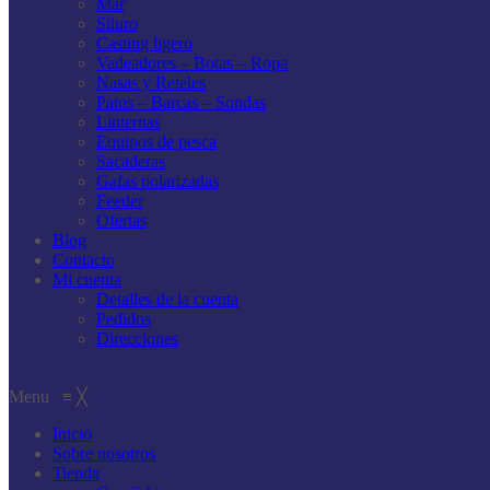
Mar
Siluro
Casting ligero
Vadeadores – Botas – Ropa
Nasas y Reteles
Patos – Barcas – Sondas
Linternas
Equipos de pesca
Sacaderas
Gafas polarizadas
Feeder
Ofertas
Blog
Contacto
Mi cuenta
Detalles de la cuenta
Pedidos
Direcciones
Menu
≡
╳
Inicio
Sobre nosotros
Tienda