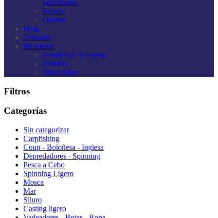
polarizadas
Feeder
Ofertas
Blog
Contacto
Mi cuenta
Detalles de la cuenta
Pedidos
Direcciones
Filtros
Categorías
Sin categorizar
Carpfishing
Coup - Boloñesa - Inglesa
Depredadores - Spinning
Pesca a Cebo
Spinning Ligero
Mosca
Mar
Siluro
Casting ligero
Vadeadores - Botas - Ropa