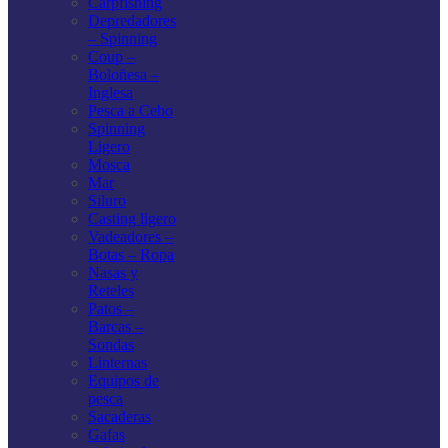
Carpfishing
Depredadores
– Spinning
Coup –
Boloñesa –
Inglesa
Pesca a Cebo
Spinning
Ligero
Mosca
Mar
Siluro
Casting ligero
Vadeadores –
Botas – Ropa
Nasas y
Reteles
Patos –
Barcas –
Sondas
Linternas
Equipos de
pesca
Sacaderas
Gafas