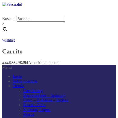
Buscar...
×
wishlist
Carrito
icon
983298294
Atención al cliente
Menu
Inicio
Sobre nosotros
Tienda
Carpfishing
Depredadores – Spinning
Coup – Boloñesa – Inglesa
Pesca a Cebo
Spinning Ligero
Mosca