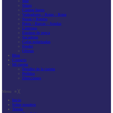
Mar
Siluro
Casting ligero
Vadeadores – Botas – Ropa
Nasas y Reteles
Patos – Barcas – Sondas
Linternas
Equipos de pesca
Sacaderas
Gafas polarizadas
Feeder
Ofertas
Blog
Contacto
Mi cuenta
Detalles de la cuenta
Pedidos
Direcciones
Menu
≡
╳
Inicio
Sobre nosotros
Tienda