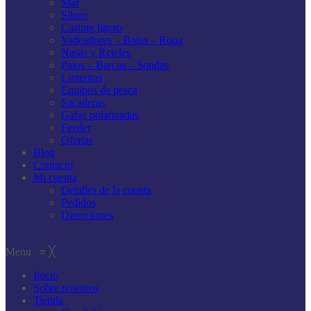
Mar
Siluro
Casting ligero
Vadeadores – Botas – Ropa
Nasas y Reteles
Patos – Barcas – Sondas
Linternas
Equipos de pesca
Sacaderas
Gafas polarizadas
Feeder
Ofertas
Blog
Contacto
Mi cuenta
Detalles de la cuenta
Pedidos
Direcciones
Menu
≡
╳
Inicio
Sobre nosotros
Tienda