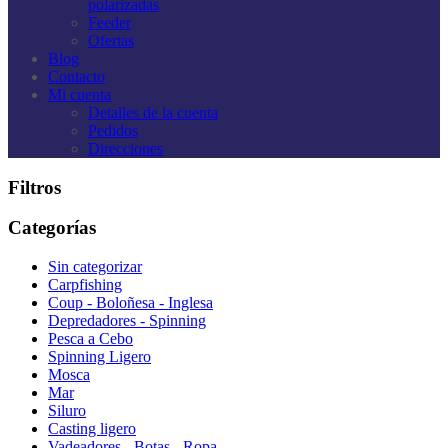
polarizadas
Feeder
Ofertas
Blog
Contacto
Mi cuenta
Detalles de la cuenta
Pedidos
Direcciones
Filtros
Categorías
Sin categorizar
Carpfishing
Coup - Boloñesa - Inglesa
Depredadores - Spinning
Pesca a Cebo
Spinning Ligero
Mosca
Mar
Siluro
Casting ligero
Vadeadores - Botas - Ropa