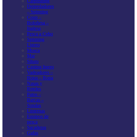
Carpfishing
Depredadores
– Spinning
Coup –
Boloñesa –
Inglesa
Pesca a Cebo
Spinning
Ligero
Mosca
Mar
Siluro
Casting ligero
Vadeadores –
Botas – Ropa
Nasas y
Reteles
Patos –
Barcas –
Sondas
Linternas
Equipos de
pesca
Sacaderas
Gafas