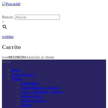
Buscar...
×
wishlist
Carrito
icon
983298294
Atención al cliente
Menu
Inicio
Sobre nosotros
Tienda
Carpfishing
Depredadores – Spinning
Coup – Boloñesa – Inglesa
Pesca a Cebo
Spinning Ligero
Mosca