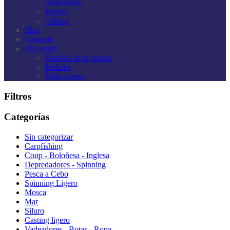
polarizadas
Feeder
Ofertas
Blog
Contacto
Mi cuenta
Detalles de la cuenta
Pedidos
Direcciones
Filtros
Categorías
Sin categorizar
Carpfishing
Coup - Boloñesa - Inglesa
Depredadores - Spinning
Pesca a Cebo
Spinning Ligero
Mosca
Mar
Siluro
Casting ligero
Vadeadores - Botas - Ropa