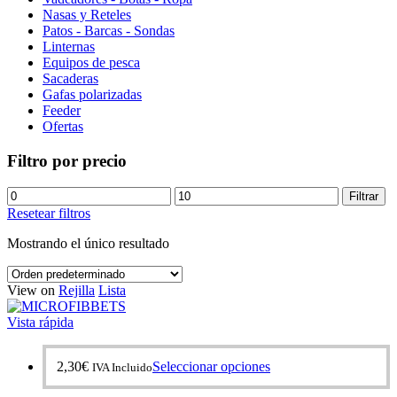
Nasas y Reteles
Patos - Barcas - Sondas
Linternas
Equipos de pesca
Sacaderas
Gafas polarizadas
Feeder
Ofertas
Filtro por precio
Precio
Precio
Filtrar
mínimo
máximo
Resetear filtros
Mostrando el único resultado
View on
Rejilla
Lista
Vista rápida
Este
2,30
€
Seleccionar opciones
IVA Incluido
producto