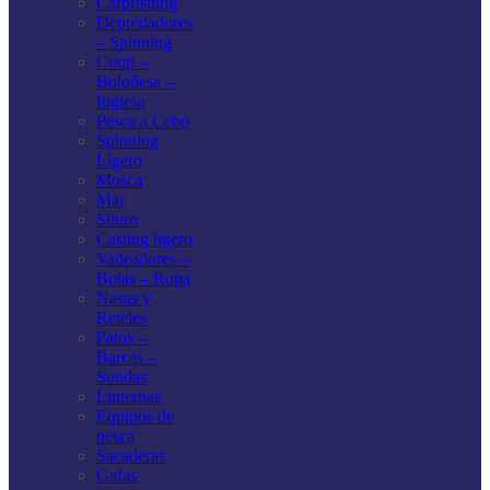
Carpfishing
Depredadores
– Spinning
Coup –
Boloñesa –
Inglesa
Pesca a Cebo
Spinning
Ligero
Mosca
Mar
Siluro
Casting ligero
Vadeadores –
Botas – Ropa
Nasas y
Reteles
Patos –
Barcas –
Sondas
Linternas
Equipos de
pesca
Sacaderas
Gafas