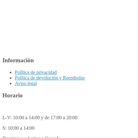
elegir
en
la
página
de
producto
Información
Política de privacidad
Política de devolución y Reembolso
Aviso legal
Horario
L-V: 10:00 a 14:00 y de 17:00 a 20:00
S: 10:00 a 14:00