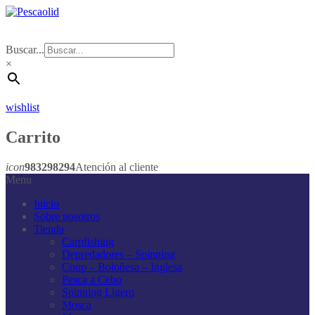
Buscar...
×
wishlist
Carrito
icon
983298294
Atención al cliente
Menu
Inicio
Sobre nosotros
Tienda
Carpfishing
Depredadores – Spinning
Coup – Boloñesa – Inglesa
Pesca a Cebo
Spinning Ligero
Mosca