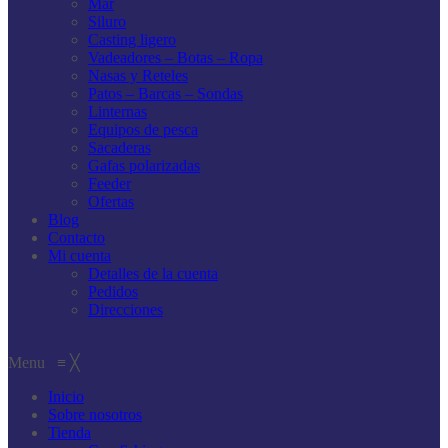
Mar
Siluro
Casting ligero
Vadeadores – Botas – Ropa
Nasas y Reteles
Patos – Barcas – Sondas
Linternas
Equipos de pesca
Sacaderas
Gafas polarizadas
Feeder
Ofertas
Blog
Contacto
Mi cuenta
Detalles de la cuenta
Pedidos
Direcciones
Menu
≡
╳
Inicio
Sobre nosotros
Tienda