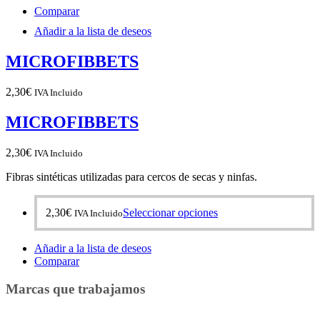
tiene
Comparar
múltiples
variantes.
Añadir a la lista de deseos
Las
opciones
MICROFIBBETS
se
pueden
elegir
2,30
€
IVA Incluido
en
la
MICROFIBBETS
página
de
2,30
€
IVA Incluido
producto
Fibras sintéticas utilizadas para cercos de secas y ninfas.
Este
2,30
€
Seleccionar opciones
IVA Incluido
producto
tiene
Añadir a la lista de deseos
múltiples
Comparar
variantes.
Las
Marcas que trabajamos
opciones
se
pueden