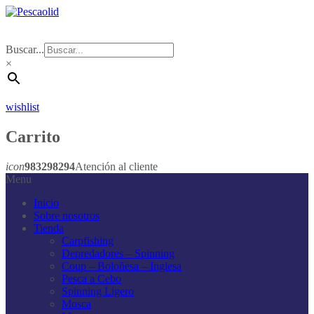
Buscar...
×
wishlist
Carrito
icon
983298294
Atención al cliente
Menu
Inicio
Sobre nosotros
Tienda
Carpfishing
Depredadores – Spinning
Coup – Boloñesa – Inglesa
Pesca a Cebo
Spinning Ligero
Mosca