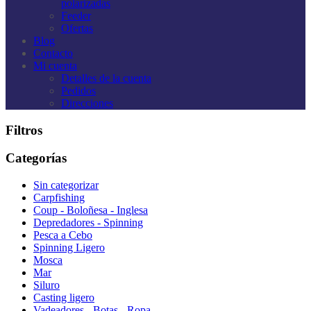
polarizadas
Feeder
Ofertas
Blog
Contacto
Mi cuenta
Detalles de la cuenta
Pedidos
Direcciones
Filtros
Categorías
Sin categorizar
Carpfishing
Coup - Boloñesa - Inglesa
Depredadores - Spinning
Pesca a Cebo
Spinning Ligero
Mosca
Mar
Siluro
Casting ligero
Vadeadores - Botas - Ropa