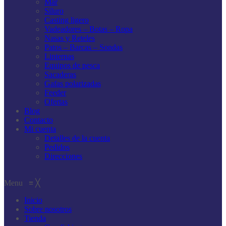
Mar
Siluro
Casting ligero
Vadeadores – Botas – Ropa
Nasas y Reteles
Patos – Barcas – Sondas
Linternas
Equipos de pesca
Sacaderas
Gafas polarizadas
Feeder
Ofertas
Blog
Contacto
Mi cuenta
Detalles de la cuenta
Pedidos
Direcciones
Menu
≡
╳
Inicio
Sobre nosotros
Tienda