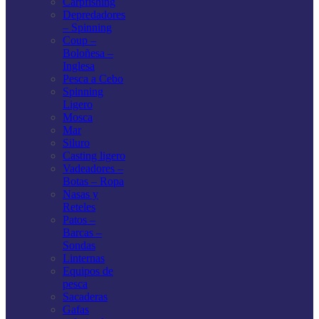
Carpfishing
Depredadores
– Spinning
Coup –
Boloñesa –
Inglesa
Pesca a Cebo
Spinning
Ligero
Mosca
Mar
Siluro
Casting ligero
Vadeadores –
Botas – Ropa
Nasas y
Reteles
Patos –
Barcas –
Sondas
Linternas
Equipos de
pesca
Sacaderas
Gafas