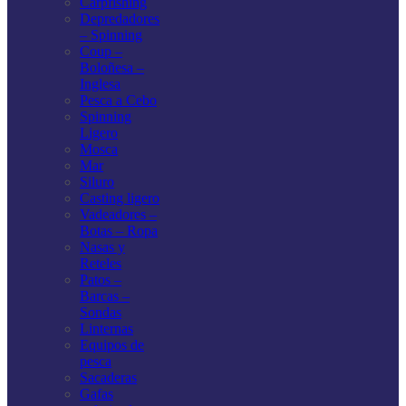
Carpfishing
Depredadores
– Spinning
Coup –
Boloñesa –
Inglesa
Pesca a Cebo
Spinning
Ligero
Mosca
Mar
Siluro
Casting ligero
Vadeadores –
Botas – Ropa
Nasas y
Reteles
Patos –
Barcas –
Sondas
Linternas
Equipos de
pesca
Sacaderas
Gafas