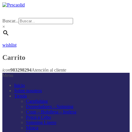
Buscar...
×
wishlist
Carrito
icon
983298294
Atención al cliente
Menu
Inicio
Sobre nosotros
Tienda
Carpfishing
Depredadores – Spinning
Coup – Boloñesa – Inglesa
Pesca a Cebo
Spinning Ligero
Mosca