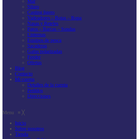
Mar
Siluro
Casting ligero
Vadeadores – Botas – Ropa
Nasas y Reteles
Patos – Barcas – Sondas
Linternas
Equipos de pesca
Sacaderas
Gafas polarizadas
Feeder
Ofertas
Blog
Contacto
Mi cuenta
Detalles de la cuenta
Pedidos
Direcciones
Menu
≡
╳
Inicio
Sobre nosotros
Tienda