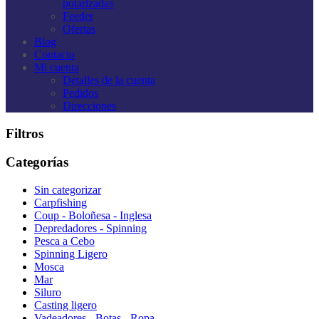
polarizadas
Feeder
Ofertas
Blog
Contacto
Mi cuenta
Detalles de la cuenta
Pedidos
Direcciones
Filtros
Categorías
Sin categorizar
Carpfishing
Coup - Boloñesa - Inglesa
Depredadores - Spinning
Pesca a Cebo
Spinning Ligero
Mosca
Mar
Siluro
Casting ligero
Vadeadores - Botas - Ropa