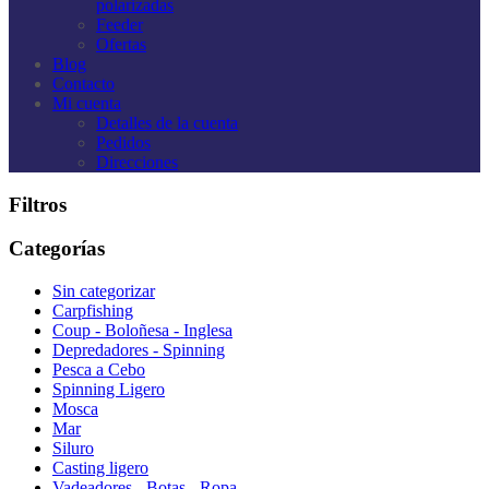
polarizadas
Feeder
Ofertas
Blog
Contacto
Mi cuenta
Detalles de la cuenta
Pedidos
Direcciones
Filtros
Categorías
Sin categorizar
Carpfishing
Coup - Boloñesa - Inglesa
Depredadores - Spinning
Pesca a Cebo
Spinning Ligero
Mosca
Mar
Siluro
Casting ligero
Vadeadores - Botas - Ropa