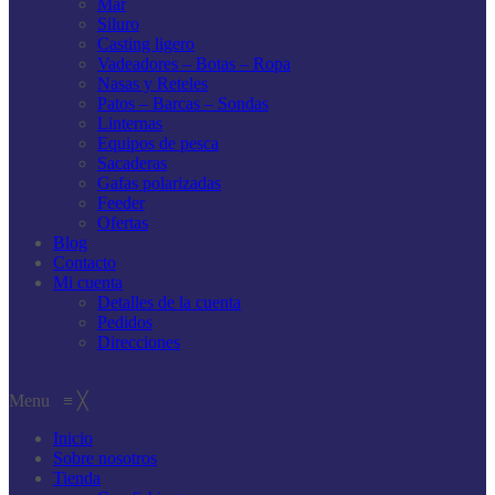
Mar
Siluro
Casting ligero
Vadeadores – Botas – Ropa
Nasas y Reteles
Patos – Barcas – Sondas
Linternas
Equipos de pesca
Sacaderas
Gafas polarizadas
Feeder
Ofertas
Blog
Contacto
Mi cuenta
Detalles de la cuenta
Pedidos
Direcciones
Menu
≡
╳
Inicio
Sobre nosotros
Tienda