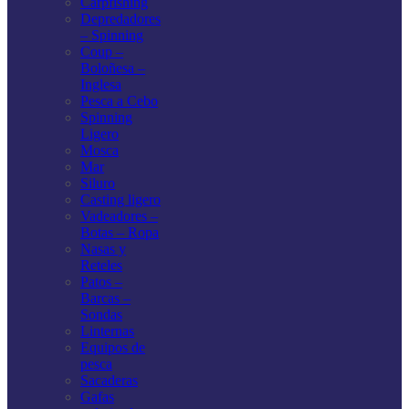
Carpfishing
Depredadores
– Spinning
Coup –
Boloñesa –
Inglesa
Pesca a Cebo
Spinning
Ligero
Mosca
Mar
Siluro
Casting ligero
Vadeadores –
Botas – Ropa
Nasas y
Reteles
Patos –
Barcas –
Sondas
Linternas
Equipos de
pesca
Sacaderas
Gafas