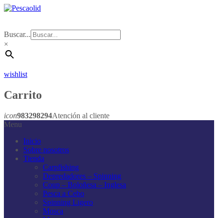
Buscar...
×
wishlist
Carrito
icon
983298294
Atención al cliente
Menu
Inicio
Sobre nosotros
Tienda
Carpfishing
Depredadores – Spinning
Coup – Boloñesa – Inglesa
Pesca a Cebo
Spinning Ligero
Mosca