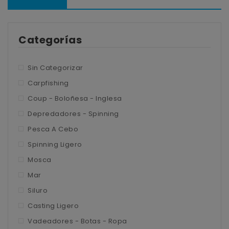
Tienda
Blog
Carpfishing
Categorías
Contacto
Depredadores – Spinning
Mi cuenta
Coup – Boloñesa – Inglesa
Sin Categorizar
Carpfishing
Pesca a Cebo
Detalles de la cuenta
Coup - Boloñesa - Inglesa
Spinning Ligero
Pedidos
Depredadores - Spinning
Mosca
Direcciones
Pesca A Cebo
Spinning Ligero
Mar
Mosca
Siluro
Mar
Casting ligero
Siluro
Casting Ligero
Vadeadores – Botas – Ropa
Vadeadores - Botas - Ropa