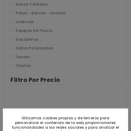
Nasas y Reteles
Nasas Y Reteles
Patos – Barcas – Sondas
Patos - Barcas - Sondas
Linternas
Linternas
Equipos De Pesca
Equipos de pesca
Sacaderas
Sacaderas
Gafas Polarizadas
Feeder
Gafas polarizadas
Ofertas
Feeder
Filtro Por Precio
Ofertas
Utilizamos cookies propias y de terceros para
Precio
personalizar el contenido de la web, proporcionarles
mínimo
funcionalidades a las redes sociales y para analizar el
Precio